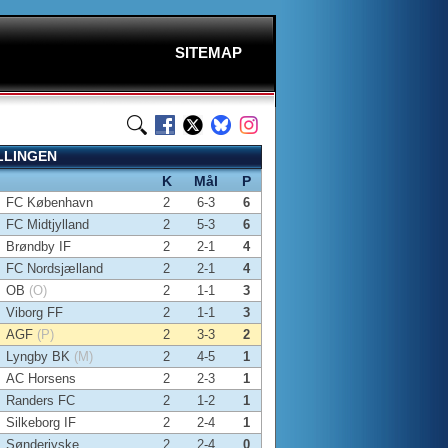
SITEMAP
LLINGEN
K
Mål
P
FC København
2
6-3
6
FC Midtjylland
2
5-3
6
Brøndby IF
2
2-1
4
FC Nordsjælland
2
2-1
4
OB
(O)
2
1-1
3
Viborg FF
2
1-1
3
AGF
(P)
2
3-3
2
Lyngby BK
(M)
2
4-5
1
AC Horsens
2
2-3
1
Randers FC
2
1-2
1
Silkeborg IF
2
2-4
1
Sønderjyske
2
2-4
0