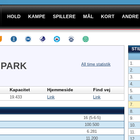
HOLD
KAMPE
SPILLERE
MÅL
KORT
ANDRE
STI
 PARK
1.
All time statistik
2.
3.
4.
Kapacitet
Hjemmeside
Find vej
5.
19.433
Link
Link
6.
7.
8.
16 (5-6-5)
9.
100.500
10.
6.281
11.
11.200
12.