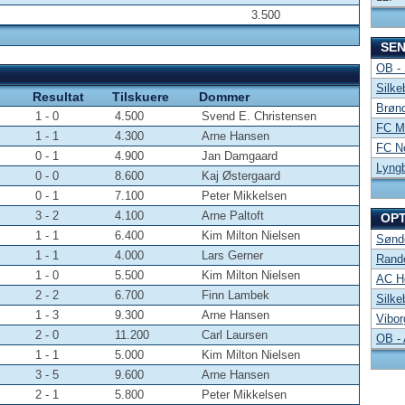
3.500
SE
OB -
Silke
Resultat
Tilskuere
Dommer
Brønd
1 - 0
4.500
Svend E. Christensen
FC Mi
1 - 1
4.300
Arne Hansen
FC No
0 - 1
4.900
Jan Damgaard
Lyng
0 - 0
8.600
Kaj Østergaard
0 - 1
7.100
Peter Mikkelsen
3 - 2
4.100
Arne Paltoft
OP
1 - 1
6.400
Kim Milton Nielsen
Sønde
1 - 1
4.000
Lars Gerner
Rand
1 - 0
5.500
Kim Milton Nielsen
AC Ho
2 - 2
6.700
Finn Lambek
Silke
1 - 3
9.300
Arne Hansen
Vibor
2 - 0
11.200
Carl Laursen
OB -
1 - 1
5.000
Kim Milton Nielsen
3 - 5
9.600
Arne Hansen
2 - 1
5.800
Peter Mikkelsen