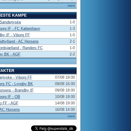
mere
NESTE KAMPE
 Sønderjyske
1-0
borg IF - FC København
1-3
by IF - Viborg FF
1-0
dtjylland - AC Horsens
2-1
rdsjælland - Randers FC
1-0
by BK - AGF
2-2
TAKTER
rjyske - Viborg FF
07/08 19:00
ers FC - Lyngby BK
09/08 16:00
rsens - Brøndby IF
09/08 18:00
borg IF - OB
10/08 19:00
g FF - AGF
14/08 19:00
 AC Horsens
16/08 14:00
mere