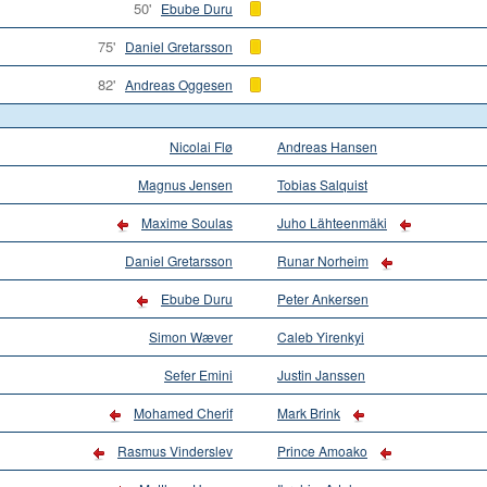
50'
Ebube Duru
75'
Daniel Gretarsson
82'
Andreas Oggesen
Nicolai Flø
Andreas Hansen
Magnus Jensen
Tobias Salquist
Maxime Soulas
Juho Lähteenmäki
Daniel Gretarsson
Runar Norheim
Ebube Duru
Peter Ankersen
Simon Wæver
Caleb Yirenkyi
Sefer Emini
Justin Janssen
Mohamed Cherif
Mark Brink
Rasmus Vinderslev
Prince Amoako