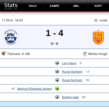
HOLD
KAMPE
MÅL
KORT
17.05 kl. 18.00
32. runde
1 - 4
(0 - 3)
Tilskuere: 8.198
Morten Krogh
6'
Levy Nene
14'
Runar Norheim
39'
Runar Norheim
49'
Magnus Riisgaard Jensen
86'
Ibrahim Adel