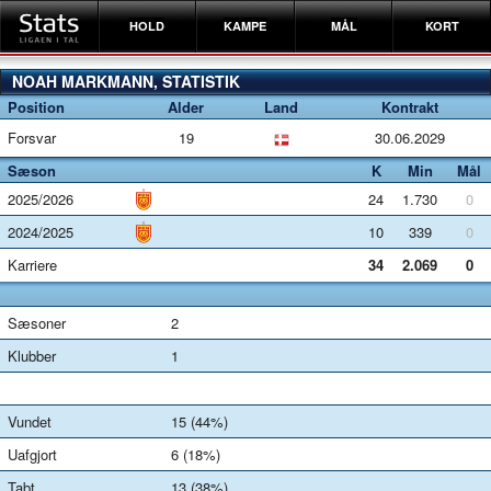
HOLD
KAMPE
MÅL
KORT
NOAH MARKMANN, STATISTIK
Position
Alder
Land
Kontrakt
Forsvar
19
30.06.2029
Sæson
K
Min
Mål
2025/2026
24
1.730
0
2024/2025
10
339
0
Karriere
34
2.069
0
Sæsoner
2
Klubber
1
Vundet
15 (44%)
Uafgjort
6 (18%)
Tabt
13 (38%)