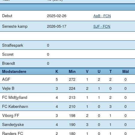
Debut
2025-02-26
AaB - FCN
Seneste kamp
2026-05-17
SJF - FCN
Straffespark
0
Scoret
0
Brændt
0
Modstandere
K
Min
V
U
T
Mål
AGF
5
272
1
2
2
0
Vejle B
3
224
2
1
0
0
FC Midtjylland
4
213
1
1
2
0
FC København
4
210
1
0
3
0
Viborg FF
3
198
2
0
1
0
Sønderjyske
4
190
3
0
1
0
Randers FC
2
180
1
0
1
0