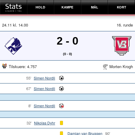
HOLD
KAMPE
MÅL
KORT
24.11 kl. 14.00
16. runde
2 - 0
(0 - 0)
Tilskuere: 4.757
Morten Krogh
55'
Simen Nordli
67'
Simen Nordli
8'
Simen Nordli
32'
Nikolas Dyhr
90'
Damian van Bruggen