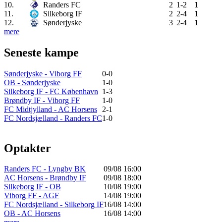
10.
Randers FC
2
1-2
1
11.
Silkeborg IF
2
2-4
1
12.
Sønderjyske
3
2-4
1
mere
Seneste kampe
Sønderjyske - Viborg FF
0-0
OB - Sønderjyske
1-0
Silkeborg IF - FC København
1-3
Brøndby IF - Viborg FF
1-0
FC Midtjylland - AC Horsens
2-1
FC Nordsjælland - Randers FC
1-0
Optakter
Randers FC - Lyngby BK
09/08 16:00
AC Horsens - Brøndby IF
09/08 18:00
Silkeborg IF - OB
10/08 19:00
Viborg FF - AGF
14/08 19:00
FC Nordsjælland - Silkeborg IF
16/08 14:00
OB - AC Horsens
16/08 14:00