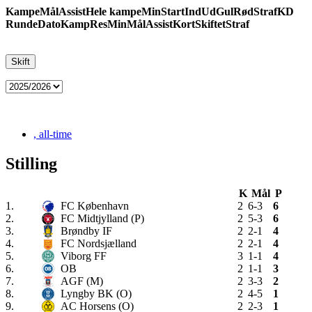
Kampe
Mål
Assist
Hele kampe
Min
Start
Ind
Ud
Gul
Rød
Straf
KD
Runde
Dato
Kamp
Res
Min
Mål
Assist
Kort
Skiftet
Straf
, all-time
Stilling
K
Mål
P
1.
FC København
2
6-3
6
2.
FC Midtjylland
(P)
2
5-3
6
3.
Brøndby IF
2
2-1
4
4.
FC Nordsjælland
2
2-1
4
5.
Viborg FF
3
1-1
4
6.
OB
2
1-1
3
7.
AGF
(M)
2
3-3
2
8.
Lyngby BK
(O)
2
4-5
1
9.
AC Horsens
(O)
2
2-3
1