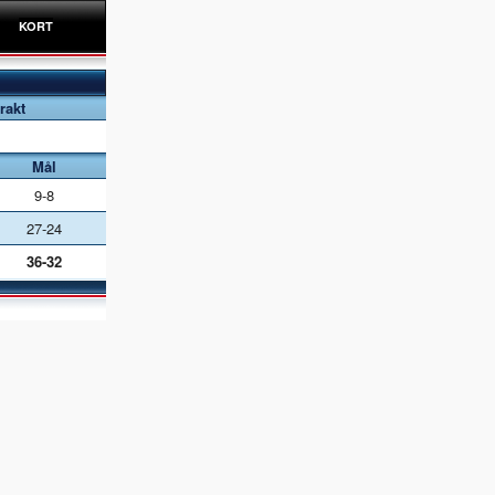
KORT
rakt
Mål
9-8
27-24
36-32