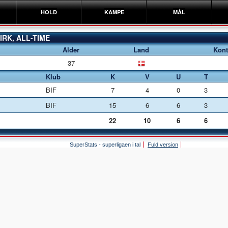
HOLD
KAMPE
MÅL
IRK, ALL-TIME
Alder
Land
Kont
37
Klub
K
V
U
T
BIF
7
4
0
3
BIF
15
6
6
3
22
10
6
6
SuperStats - superligaen i tal
Fuld version