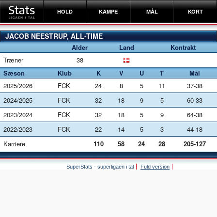
HOLD
KAMPE
MÅL
KORT
JACOB NEESTRUP, ALL-TIME
Alder
Land
Kontrakt
Træner
38
Sæson
Klub
K
V
U
T
Mål
2025/2026
FCK
24
8
5
11
37-38
2024/2025
FCK
32
18
9
5
60-33
2023/2024
FCK
32
18
5
9
64-38
2022/2023
FCK
22
14
5
3
44-18
Karriere
110
58
24
28
205-127
SuperStats - superligaen i tal
Fuld version