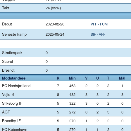
Tabt
24 (39%)
Debut
2023-02-20
VFF - FCM
Seneste kamp
2025-05-24
SIF - VFF
Straffespark
0
Scoret
0
Brændt
0
Modstandere
K
Min
V
U
T
Mål
FC Nordsjælland
7
468
2
2
3
1
Vejle B
8
432
3
3
2
3
Silkeborg IF
5
322
3
0
2
0
AGF
5
272
0
2
3
0
Brøndby IF
5
270
1
2
2
0
FC København
5
270
1
1
3
0