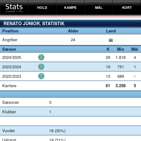
HOLD
KAMPE
MÅL
KORT
RENATO JÚNIOR, STATISTIK
Position
Alder
Land
Angriber
24
Sæson
K
Min
Mål
2024/2025
29
1.818
4
2023/2024
19
751
1
2022/2023
13
689
0
Karriere
61
3.258
5
Sæsoner
3
Klubber
1
Vundet
18 (30%)
Uafgjort
19 (31%)