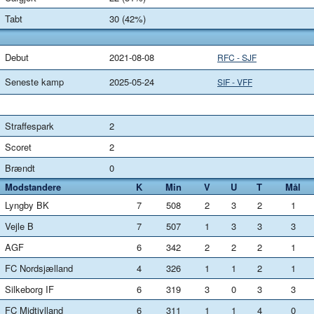
Tabt
30 (42%)
Debut
2021-08-08
RFC - SJF
Seneste kamp
2025-05-24
SIF - VFF
Straffespark
2
Scoret
2
Brændt
0
Modstandere
K
Min
V
U
T
Mål
Lyngby BK
7
508
2
3
2
1
Vejle B
7
507
1
3
3
3
AGF
6
342
2
2
2
1
FC Nordsjælland
4
326
1
1
2
1
Silkeborg IF
6
319
3
0
3
3
FC Midtjylland
6
311
1
1
4
0