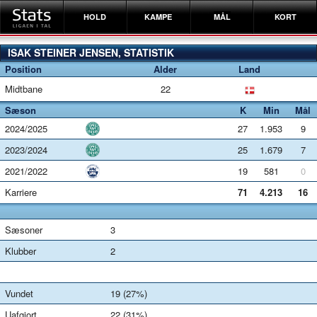
HOLD
KAMPE
MÅL
KORT
ISAK STEINER JENSEN, STATISTIK
Position
Alder
Land
Midtbane
22
Sæson
K
Min
Mål
2024/2025
27
1.953
9
2023/2024
25
1.679
7
2021/2022
19
581
0
Karriere
71
4.213
16
Sæsoner
3
Klubber
2
Vundet
19 (27%)
Uafgjort
22 (31%)