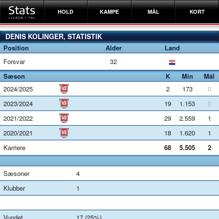
HOLD
KAMPE
MÅL
KORT
DENIS KOLINGER, STATISTIK
Position
Alder
Land
Forsvar
32
Sæson
K
Min
Mål
2024/2025
2
173
0
2023/2024
19
1.153
0
2021/2022
29
2.559
1
2020/2021
18
1.620
1
Karriere
68
5.505
2
Sæsoner
4
Klubber
1
Vundet
17 (25%)