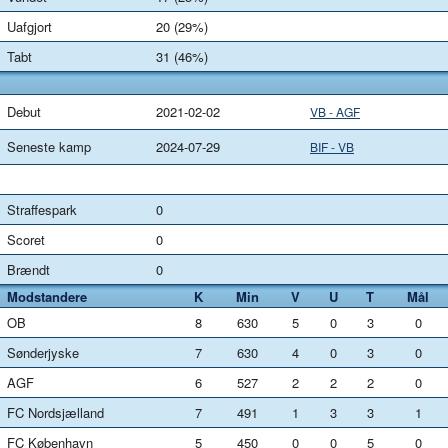
Uafgjort
20 (29%)
Tabt
31 (46%)
Debut
2021-02-02
VB - AGF
Seneste kamp
2024-07-29
BIF - VB
Straffespark
0
Scoret
0
Brændt
0
Modstandere
K
Min
V
U
T
Mål
OB
8
630
5
0
3
0
Sønderjyske
7
630
4
0
3
0
AGF
6
527
2
2
2
0
FC Nordsjælland
7
491
1
3
3
1
FC København
5
450
0
0
5
0