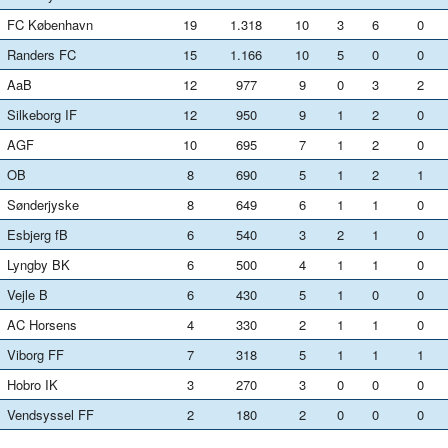
FC København
19
1.318
10
3
6
0
Randers FC
15
1.166
10
5
0
0
AaB
12
977
9
0
3
2
Silkeborg IF
12
950
9
1
2
0
AGF
10
695
7
1
2
0
OB
8
690
5
1
2
1
Sønderjyske
8
649
6
1
1
0
Esbjerg fB
6
540
3
2
1
0
Lyngby BK
6
500
4
1
1
0
Vejle B
6
430
5
1
0
0
AC Horsens
4
330
2
1
1
0
Viborg FF
7
318
5
1
1
1
Hobro IK
3
270
3
0
0
0
Vendsyssel FF
2
180
2
0
0
0