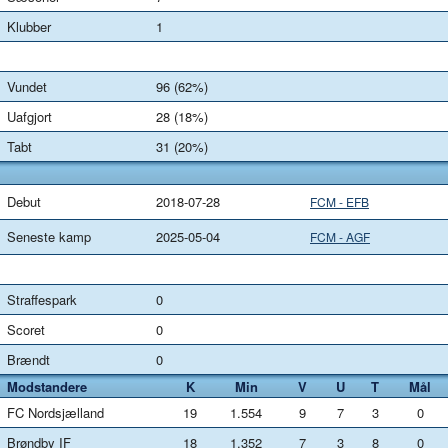
Klubber
1
Vundet
96 (62%)
Uafgjort
28 (18%)
Tabt
31 (20%)
Debut
2018-07-28
FCM - EFB
Seneste kamp
2025-05-04
FCM - AGF
Straffespark
0
Scoret
0
Brændt
0
Modstandere
K
Min
V
U
T
Mål
FC Nordsjælland
19
1.554
9
7
3
0
Brøndby IF
18
1.352
7
3
8
0