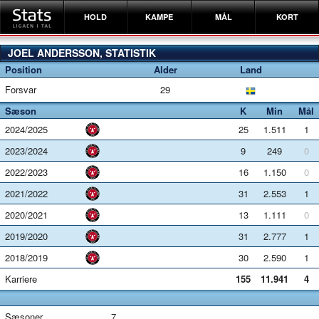
HOLD
KAMPE
MÅL
KORT
JOEL ANDERSSON, STATISTIK
Position
Alder
Land
Forsvar
29
Sæson
K
Min
Mål
2024/2025
25
1.511
1
2023/2024
9
249
0
2022/2023
16
1.150
0
2021/2022
31
2.553
1
2020/2021
13
1.111
0
2019/2020
31
2.777
1
2018/2019
30
2.590
1
Karriere
155
11.941
4
Sæsoner
7