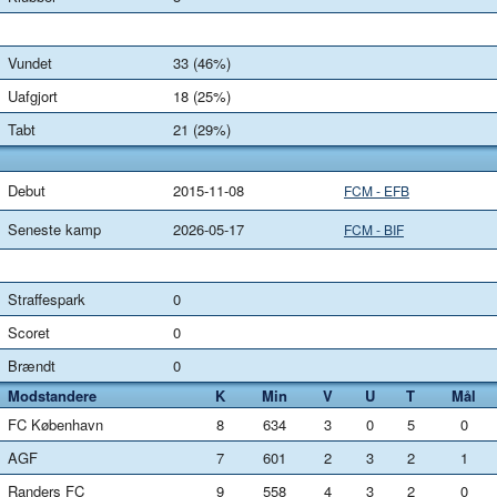
Vundet
33 (46%)
Uafgjort
18 (25%)
Tabt
21 (29%)
Debut
2015-11-08
FCM - EFB
Seneste kamp
2026-05-17
FCM - BIF
Straffespark
0
Scoret
0
Brændt
0
Modstandere
K
Min
V
U
T
Mål
FC København
8
634
3
0
5
0
AGF
7
601
2
3
2
1
Randers FC
9
558
4
3
2
0