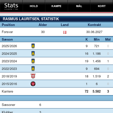
HOLD
KAMPE
MÅL
KORT
RASMUS LAURITSEN, STATISTIK
Position
Alder
Land
Kontrakt
Forsvar
30
30.06.2027
Sæson
K
Min
Mål
2025/2026
9
721
0
2024/2025
16
1.186
0
2023/2024
19
1.456
1
2022/2023
9
694
0
2018/2019
18
1.519
2
2015/2016
1
6
0
Karriere
72
5.582
3
Sæsoner
6
Klubber
3