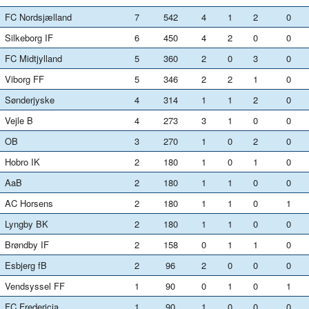
FC Nordsjælland
7
542
4
1
2
0
Silkeborg IF
6
450
4
2
0
0
FC Midtjylland
5
360
2
0
3
0
Viborg FF
5
346
2
2
1
0
Sønderjyske
4
314
1
1
2
0
Vejle B
4
273
3
1
0
0
OB
3
270
1
0
2
0
Hobro IK
2
180
1
0
1
0
AaB
2
180
1
1
0
0
AC Horsens
2
180
1
1
0
1
Lyngby BK
2
180
1
1
0
0
Brøndby IF
2
158
0
1
1
0
Esbjerg fB
2
96
2
0
0
0
Vendsyssel FF
1
90
0
1
0
1
FC Fredericia
1
90
1
0
0
0