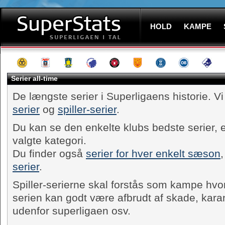
HOLD
KAMPE
Serier all-time
De længste serier i Superligaens historie. 
serier
og
spiller-serier
.
Du kan se den enkelte klubs bedste serier, e
valgte kategori.
Du finder også
serier for hver enkelt sæson
,
serier
.
Spiller-serierne skal forstås som kampe hvor
serien kan godt være afbrudt af skade, karan
udenfor superligaen osv.