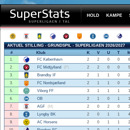
HOLD
KAMPE
AKTUEL STILLING - GRUNDSPIL - SUPERLIGAEN 2026/2027
#
Klub
K
V
U
T
M
1.
FC København
2
2
0
0
6
2.
FC Midtjylland
(P)
2
2
0
0
5
3.
Brøndby IF
2
1
1
0
2
3.
FC Nordsjælland
2
1
1
0
2
5.
Viborg FF
3
1
1
1
1
6.
OB
2
1
0
1
1
7.
AGF
(M)
2
0
2
0
3
8.
Lyngby BK
2
0
1
1
4
9.
AC Horsens
2
0
1
1
2
10.
Randers FC
2
0
1
1
1