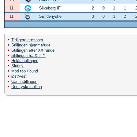
11.
Silkeborg IF
2
0
1
1
2
11.
Sønderjyske
3
0
1
2
2
Tidligere sæsoner
Stillingen hjemme/ude
Stillingen efter XX runde
Stillingen fra X til Y
Helårsstillingen
Slutspil
Mod top / bund
Øst/vest
Cann stillingen
Den tyske stilling