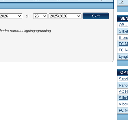
12.
til
SE
OB -
et bedre sammenligningsgrundlag.
Silke
Brønd
FC Mi
FC No
Lyng
OP
Sønde
Rand
AC Ho
Silke
Vibor
FC No