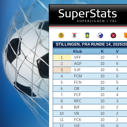
STILLINGEN, FRA RUNDE 14, 2025/20
Klub
K
V
1.
VFF
10
7
2.
AGF
10
6
3.
SJF
10
6
4.
FCM
10
5
5.
FCN
10
5
6.
OB
10
4
7.
FCF
10
4
8.
RFC
10
3
9.
BIF
10
2
10.
VB
10
2
11.
FCK
10
2
12.
SIF
10
0