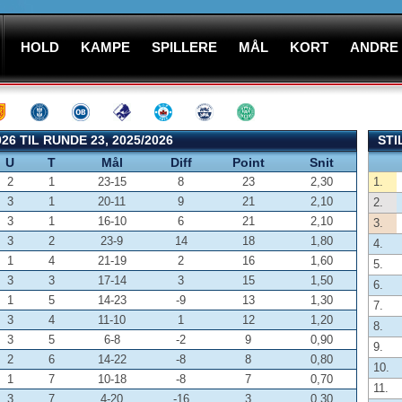
HOLD
KAMPE
SPILLERE
MÅL
KORT
ANDRE
26 TIL RUNDE 23, 2025/2026
STI
U
T
Mål
Diff
Point
Snit
2
1
23-15
8
23
2,30
1.
3
1
20-11
9
21
2,10
2.
3
1
16-10
6
21
2,10
3.
3
2
23-9
14
18
1,80
4.
1
4
21-19
2
16
1,60
5.
3
3
17-14
3
15
1,50
6.
1
5
14-23
-9
13
1,30
7.
3
4
11-10
1
12
1,20
8.
3
5
6-8
-2
9
0,90
9.
2
6
14-22
-8
8
0,80
10.
1
7
10-18
-8
7
0,70
11.
3
7
4-20
-16
3
0,30