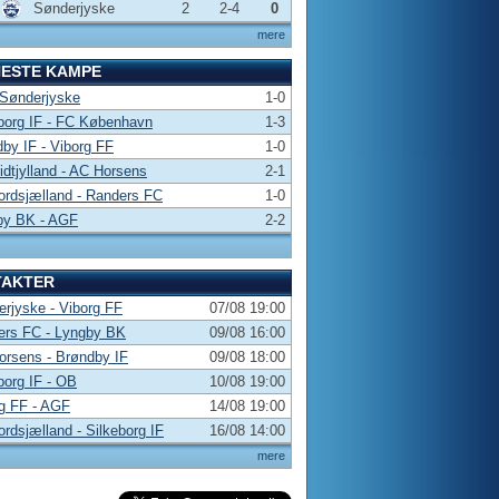
Sønderjyske
2
2-4
0
mere
NESTE KAMPE
 Sønderjyske
1-0
borg IF - FC København
1-3
by IF - Viborg FF
1-0
dtjylland - AC Horsens
2-1
rdsjælland - Randers FC
1-0
by BK - AGF
2-2
TAKTER
rjyske - Viborg FF
07/08 19:00
ers FC - Lyngby BK
09/08 16:00
rsens - Brøndby IF
09/08 18:00
borg IF - OB
10/08 19:00
g FF - AGF
14/08 19:00
rdsjælland - Silkeborg IF
16/08 14:00
mere