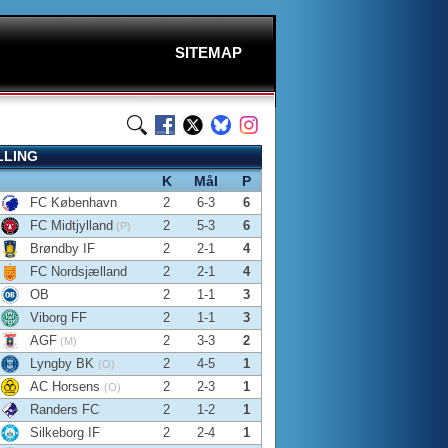
SITEMAP
LLING
K
Mål
P
FC København
2
6-3
6
FC Midtjylland
2
5-3
6
(P)
Brøndby IF
2
2-1
4
FC Nordsjælland
2
2-1
4
OB
2
1-1
3
Viborg FF
2
1-1
3
AGF
2
3-3
2
(M)
Lyngby BK
2
4-5
1
(O)
AC Horsens
2
2-3
1
(O)
Randers FC
2
1-2
1
Silkeborg IF
2
2-4
1