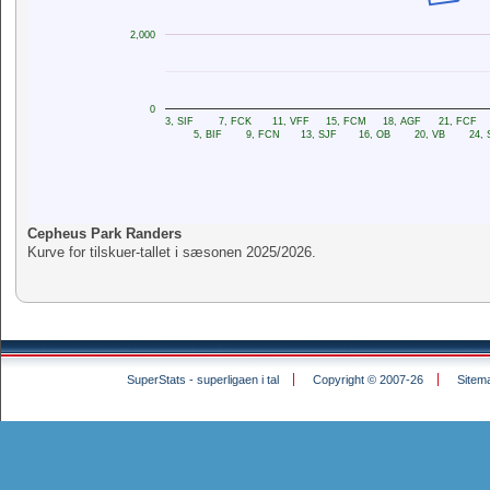
2,000
0
3, SIF
7, FCK
11, VFF
15, FCM
18, AGF
21, FCF
5, BIF
9, FCN
13, SJF
16, OB
20, VB
24, 
Cepheus Park Randers
Kurve for tilskuer-tallet i sæsonen 2025/2026.
SuperStats - superligaen i tal
Copyright © 2007-26
Sitem