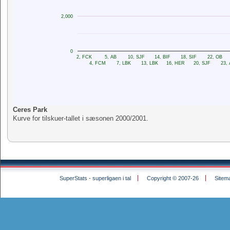
2,000
0
2, FCK
5, AB
10, SJF
14, BIF
18, SIF
22, OB
4, FCM
7, LBK
13, LBK
16, HER
20, SJF
23,
Ceres Park
Kurve for tilskuer-tallet i sæsonen 2000/2001.
SuperStats - superligaen i tal
Copyright © 2007-26
Sitem