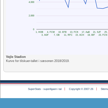
4,000
2,000
0
1, HOB
4, FCM
10, EFB
13, FCK
17, AaB
21, SJF
25
3, AGF
7, OB
11, RFC
15, ACH
19, BIF
23, FCN
Vejle Stadion
Kurve for tilskuer-tallet i sæsonen 2018/2019.
SuperStats - superligaen i tal
Copyright © 2007-26
Sitem