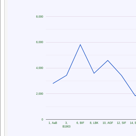
8,000
6,000
4,000
2,000
0
1, AaB
3,
6, BIF
8, LBK
10, AGF
12, SIF
14, 
B1903