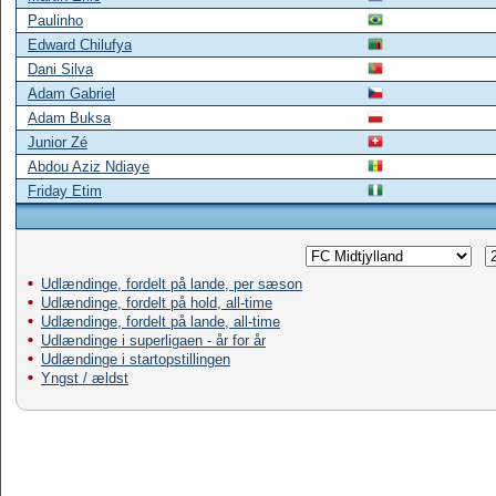
Paulinho
Edward Chilufya
Dani Silva
Adam Gabriel
Adam Buksa
Junior Zé
Abdou Aziz Ndiaye
Friday Etim
Udlændinge, fordelt på lande, per sæson
Udlændinge, fordelt på hold, all-time
Udlændinge, fordelt på lande, all-time
Udlændinge i superligaen - år for år
Udlændinge i startopstillingen
Yngst / ældst