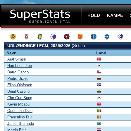
HOLD
KAMPE
UDLÆNDINGE I FCM, 2025/2026
(20 i alt)
Navn
Land
Aral Simsir
Han-beom Lee
Darío Osorio
Pedro Bravo
Elias Olafsson
Denil Castillo
Cho Gue-Sung
Kevin Mbabu
Ousmane Diao
Franculino Djú
Junior Brumado
Martin Erlić