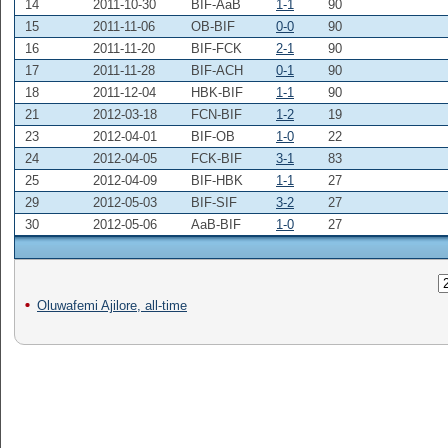
14
2011-10-30
BIF-AaB
1-1
90
15
2011-11-06
OB-BIF
0-0
90
16
2011-11-20
BIF-FCK
2-1
90
17
2011-11-28
BIF-ACH
0-1
90
18
2011-12-04
HBK-BIF
1-1
90
21
2012-03-18
FCN-BIF
1-2
19
23
2012-04-01
BIF-OB
1-0
22
24
2012-04-05
FCK-BIF
3-1
83
25
2012-04-09
BIF-HBK
1-1
27
29
2012-05-03
BIF-SIF
3-2
27
30
2012-05-06
AaB-BIF
1-0
27
Oluwafemi Ajilore, all-time