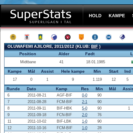
HOLD
KAMPE
OLUWAFEMI AJILORE, 2011/2012 (KLUB:
BIF
)
Position
Alder
Født
L
Midtbane
41
18.01.1985
Kampe
Mål
Assist
Hele kampe
Min
Start
Ind
17
0
1
9
1.119
12
5
Runde
Dato
Kamp
Res
Min
Mål
Assi
6
2011-08-21
AGF-BIF
0-0
90
7
2011-08-28
FCM-BIF
2-1
90
8
2011-09-11
BIF-HBK
5-0
90
1
9
2011-09-18
FCN-BIF
2-0
76
11
2011-10-02
BIF-LBK
1-0
90
12
2011-10-16
FCM-BIF
1-0
28