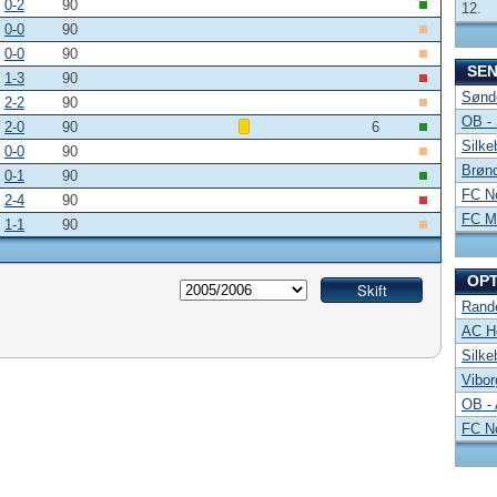
0-2
90
12.
0-0
90
0-0
90
SE
1-3
90
Sønde
2-2
90
OB -
2-0
90
6
Silke
0-0
90
Brønd
0-1
90
FC No
2-4
90
FC Mi
1-1
90
OP
Rand
AC Ho
Silke
Vibor
OB -
FC No