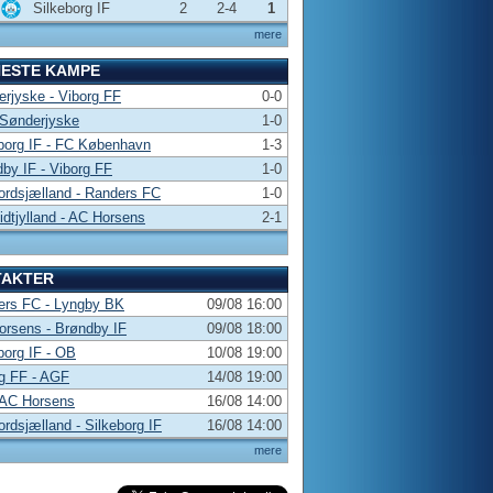
Silkeborg IF
2
2-4
1
mere
NESTE KAMPE
rjyske - Viborg FF
0-0
 Sønderjyske
1-0
borg IF - FC København
1-3
by IF - Viborg FF
1-0
rdsjælland - Randers FC
1-0
dtjylland - AC Horsens
2-1
TAKTER
ers FC - Lyngby BK
09/08 16:00
rsens - Brøndby IF
09/08 18:00
borg IF - OB
10/08 19:00
g FF - AGF
14/08 19:00
 AC Horsens
16/08 14:00
rdsjælland - Silkeborg IF
16/08 14:00
mere