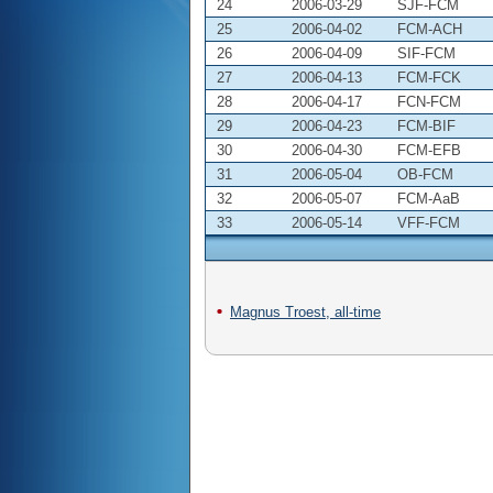
24
2006-03-29
SJF-FCM
25
2006-04-02
FCM-ACH
26
2006-04-09
SIF-FCM
27
2006-04-13
FCM-FCK
28
2006-04-17
FCN-FCM
29
2006-04-23
FCM-BIF
30
2006-04-30
FCM-EFB
31
2006-05-04
OB-FCM
32
2006-05-07
FCM-AaB
33
2006-05-14
VFF-FCM
Magnus Troest, all-time