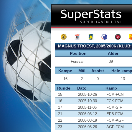
MAGNUS TROEST, 2005/2006 (KLUB
Position
Alder
Forsvar
39
Kampe
Mål
Assist
Hele kam
16
2
0
13
Runde
Dato
Kamp
15
2005-10-26
FCM-FCN
16
2005-10-30
FCK-FCM
17
2005-11-06
FCM-SIF
21
2006-03-12
EFB-FCM
22
2006-03-19
FCM-AGF
23
2006-03-26
AGF-FCM