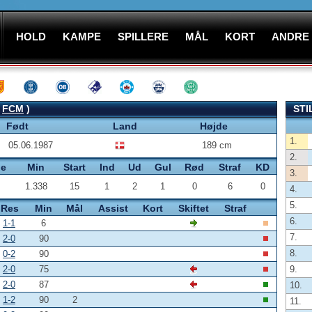
HOLD
KAMPE
SPILLERE
MÅL
KORT
ANDRE
:
FCM
)
STI
Født
Land
Højde
1.
05.06.1987
189 cm
2.
pe
Min
Start
Ind
Ud
Gul
Rød
Straf
KD
3.
1.338
15
1
2
1
0
6
0
4.
5.
Res
Min
Mål
Assist
Kort
Skiftet
Straf
6.
1-1
6
7.
2-0
90
8.
0-2
90
2-0
75
9.
2-0
87
10.
1-2
90
2
11.