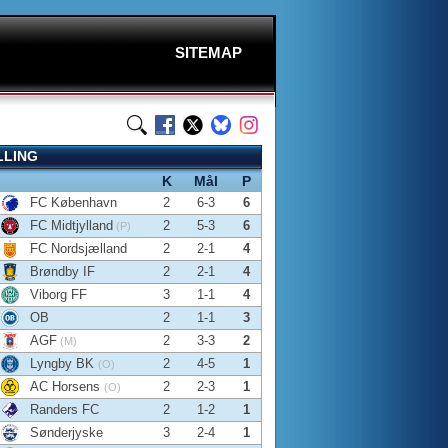
SITEMAP
LLING
K
Mål
P
FC København
2
6-3
6
FC Midtjylland
2
5-3
6
(P)
FC Nordsjælland
2
2-1
4
Brøndby IF
2
2-1
4
Viborg FF
3
1-1
4
OB
2
1-1
3
AGF
2
3-3
2
(M)
Lyngby BK
2
4-5
1
(O)
AC Horsens
2
2-3
1
(O)
Randers FC
2
1-2
1
Sønderjyske
3
2-4
1