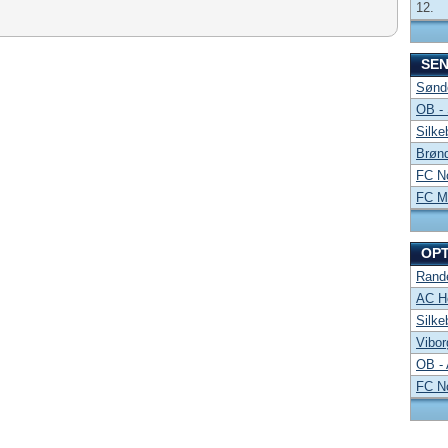
12.
SE
Sønde
OB -
Silke
Brønd
FC No
FC Mi
OP
Rand
AC Ho
Silke
Vibor
OB -
FC No