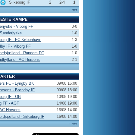
Silkeborg IF
2
2-4
1
mere
NESTE KAMPE
rjyske - Viborg FF
0-0
 Sønderjyske
1-0
borg IF - FC København
1-3
by IF - Viborg FF
1-0
rdsjælland - Randers FC
1-0
dtjylland - AC Horsens
2-1
TAKTER
ers FC - Lyngby BK
09/08 16:00
rsens - Brøndby IF
09/08 18:00
borg IF - OB
10/08 19:00
g FF - AGF
14/08 19:00
 AC Horsens
16/08 14:00
rdsjælland - Silkeborg IF
16/08 14:00
mere