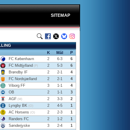
SITEMAP
LLING
K
Mål
P
FC København
2
6-3
6
FC Midtjylland
2
5-3
6
(P)
Brøndby IF
2
2-1
4
FC Nordsjælland
2
2-1
4
Viborg FF
3
1-1
4
OB
2
1-1
3
AGF
2
3-3
2
(M)
Lyngby BK
2
4-5
1
(O)
AC Horsens
2
2-3
1
(O)
Randers FC
2
1-2
1
Sønderjyske
3
2-4
1