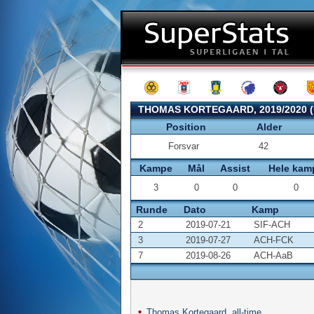
THOMAS KORTEGAARD, 2019/2020 
Position
Alder
Forsvar
42
Kampe
Mål
Assist
Hele kam
3
0
0
0
Runde
Dato
Kamp
2
2019-07-21
SIF-ACH
3
2019-07-27
ACH-FCK
7
2019-08-26
ACH-AaB
Thomas Kortegaard, all-time