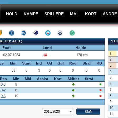
HOLD
KAMPE
SPILLERE
MÅL
KORT
ANDRE
(KLUB:
ACH
)
STI
Født
Land
Højde
1.
02.07.1984
178 cm
2.
pe
Min
Start
Ind
Ud
Gul
Rød
Straf
KD
3.
39
0
3
0
0
0
0
0
4.
5.
Res
Min
Mål
Assist
Kort
Skiftet
Straf
6.
0-3
9
7.
0-2
11
8.
0-5
19
9.
10.
11.