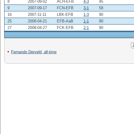
8
2007-09-02
ACH-EFB
4-3
45
9
2007-09-17
FCN-EFB
3-1
58
16
2007-11-11
LBK-EFB
1-3
90
25
2008-04-21
EFB-AaB
1-1
90
27
2008-04-27
FCK-EFB
2-1
90
Fernando Derveld, all-time