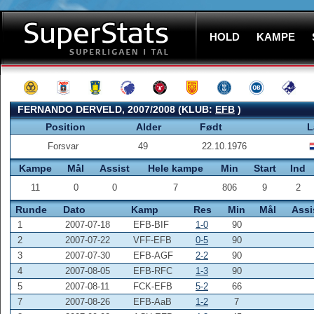
HOLD
KAMPE
FERNANDO DERVELD, 2007/2008 (KLUB:
EFB
)
Position
Alder
Født
L
Forsvar
49
22.10.1976
Kampe
Mål
Assist
Hele kampe
Min
Start
Ind
11
0
0
7
806
9
2
Runde
Dato
Kamp
Res
Min
Mål
Assi
1
2007-07-18
EFB-BIF
1-0
90
2
2007-07-22
VFF-EFB
0-5
90
3
2007-07-30
EFB-AGF
2-2
90
4
2007-08-05
EFB-RFC
1-3
90
5
2007-08-11
FCK-EFB
5-2
66
7
2007-08-26
EFB-AaB
1-2
7