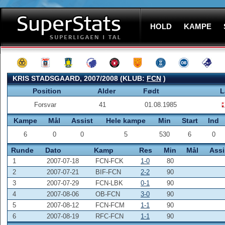
HOLD
KAMPE
KRIS STADSGAARD, 2007/2008 (KLUB:
FCN
)
Position
Alder
Født
L
Forsvar
41
01.08.1985
Kampe
Mål
Assist
Hele kampe
Min
Start
Ind
6
0
0
5
530
6
0
Runde
Dato
Kamp
Res
Min
Mål
Assi
1
2007-07-18
FCN-FCK
1-0
80
2
2007-07-21
BIF-FCN
2-2
90
3
2007-07-29
FCN-LBK
0-1
90
4
2007-08-06
OB-FCN
3-0
90
5
2007-08-12
FCN-FCM
1-1
90
6
2007-08-19
RFC-FCN
1-1
90