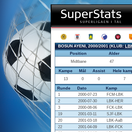
BOSUN AYENI, 2000/2001 (KLUB:
LB
Position
Alder
Midtbane
47
Kampe
Mål
Assist
Hele kam
13
0
0
7
Runde
Dato
Kamp
1
2000-07-23
FCM-LBK
2
2000-07-30
LBK-HER
3
2000-08-06
FCK-LBK
19
2001-03-11
SJF-LBK
20
2001-03-18
LBK-AaB
22
2001-04-09
LBK-FCK