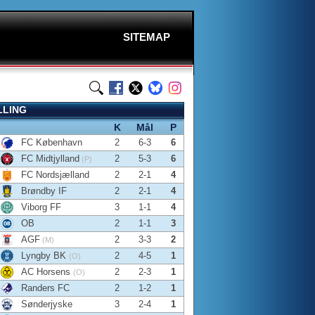
SITEMAP
LLING
K
Mål
P
FC København
2
6-3
6
FC Midtjylland
2
5-3
6
(P)
FC Nordsjælland
2
2-1
4
Brøndby IF
2
2-1
4
Viborg FF
3
1-1
4
OB
2
1-1
3
AGF
2
3-3
2
(M)
Lyngby BK
2
4-5
1
(O)
AC Horsens
2
2-3
1
(O)
Randers FC
2
1-2
1
Sønderjyske
3
2-4
1