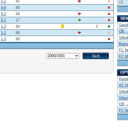
1-1
45
12.
4-0
90
0-2
69
SE
0-1
17
Sønde
1-2
90
3
OB -
1-1
88
Silke
1-3
90
Brønd
FC No
FC Mi
OP
Rand
AC Ho
Silke
Vibor
OB -
FC No