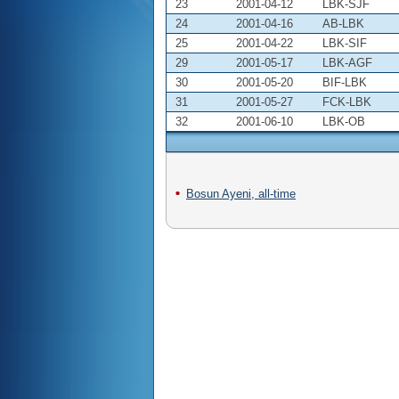
23
2001-04-12
LBK-SJF
24
2001-04-16
AB-LBK
25
2001-04-22
LBK-SIF
29
2001-05-17
LBK-AGF
30
2001-05-20
BIF-LBK
31
2001-05-27
FCK-LBK
32
2001-06-10
LBK-OB
Bosun Ayeni, all-time