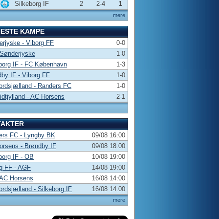
Silkeborg IF
2
2-4
1
mere
NESTE KAMPE
rjyske - Viborg FF
0-0
 Sønderjyske
1-0
borg IF - FC København
1-3
by IF - Viborg FF
1-0
rdsjælland - Randers FC
1-0
dtjylland - AC Horsens
2-1
TAKTER
ers FC - Lyngby BK
09/08 16:00
rsens - Brøndby IF
09/08 18:00
borg IF - OB
10/08 19:00
g FF - AGF
14/08 19:00
 AC Horsens
16/08 14:00
rdsjælland - Silkeborg IF
16/08 14:00
mere