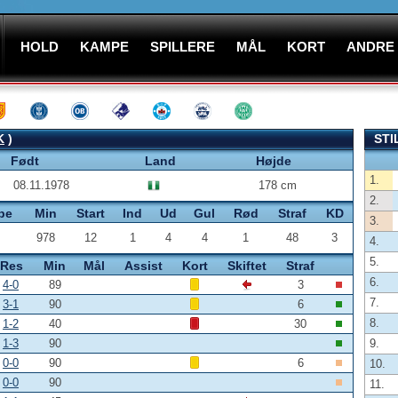
HOLD
KAMPE
SPILLERE
MÅL
KORT
ANDRE
K
)
STI
Født
Land
Højde
1.
08.11.1978
178 cm
2.
pe
Min
Start
Ind
Ud
Gul
Rød
Straf
KD
3.
978
12
1
4
4
1
48
3
4.
5.
Res
Min
Mål
Assist
Kort
Skiftet
Straf
6.
4-0
89
3
7.
3-1
90
6
8.
1-2
40
30
1-3
90
9.
0-0
90
6
10.
0-0
90
11.