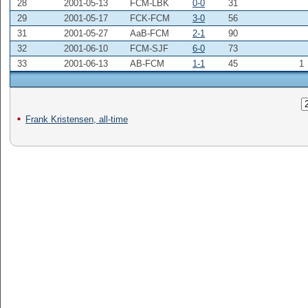
28
2001-05-13
FCM-LBK
0-0
31
29
2001-05-17
FCK-FCM
3-0
56
31
2001-05-27
AaB-FCM
2-1
90
32
2001-06-10
FCM-SJF
6-0
73
33
2001-06-13
AB-FCM
1-1
45
1
Frank Kristensen, all-time