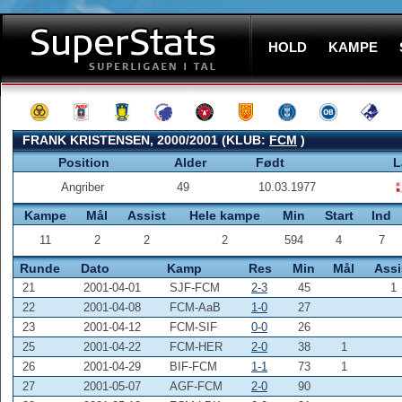
HOLD
KAMPE
FRANK KRISTENSEN, 2000/2001 (KLUB:
FCM
)
Position
Alder
Født
L
Angriber
49
10.03.1977
Kampe
Mål
Assist
Hele kampe
Min
Start
Ind
11
2
2
2
594
4
7
Runde
Dato
Kamp
Res
Min
Mål
Assi
21
2001-04-01
SJF-FCM
2-3
45
1
22
2001-04-08
FCM-AaB
1-0
27
23
2001-04-12
FCM-SIF
0-0
26
25
2001-04-22
FCM-HER
2-0
38
1
26
2001-04-29
BIF-FCM
1-1
73
1
27
2001-05-07
AGF-FCM
2-0
90