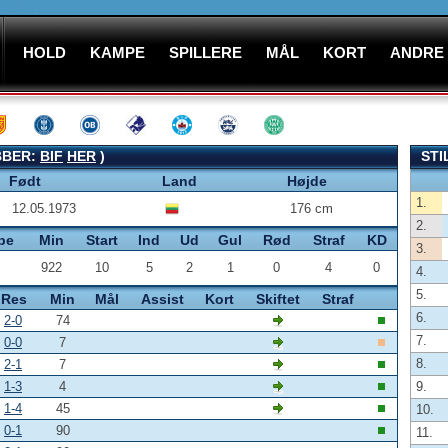
HOLD
KAMPE
SPILLERE
MÅL
KORT
ANDRE
BBER:
BIF
HER
)
STI
Født
Land
Højde
1.
12.05.1973
176 cm
2.
pe
Min
Start
Ind
Ud
Gul
Rød
Straf
KD
3.
922
10
5
2
1
0
4
0
4.
5.
Res
Min
Mål
Assist
Kort
Skiftet
Straf
6.
2-0
74
7.
0-0
7
8.
2-1
7
1-3
4
9.
1-4
45
10.
0-1
90
11.