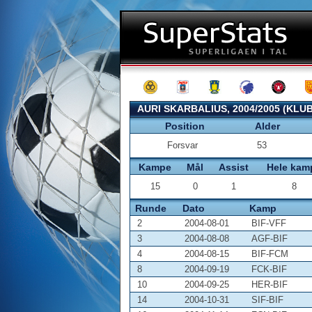
AURI SKARBALIUS, 2004/2005 (KLU
Position
Alder
Forsvar
53
Kampe
Mål
Assist
Hele kam
15
0
1
8
Runde
Dato
Kamp
2
2004-08-01
BIF-VFF
3
2004-08-08
AGF-BIF
4
2004-08-15
BIF-FCM
8
2004-09-19
FCK-BIF
10
2004-09-25
HER-BIF
14
2004-10-31
SIF-BIF