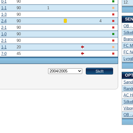
0-1
90
12.
1-1
90
1
1-3
90
SE
2-4
90
4
OB -
2-1
90
Silke
1-0
90
Brønd
2-1
90
FC Mi
1-1
20
FC No
7-0
45
Lyng
OP
Sønde
Rand
AC Ho
Silke
Vibor
OB -