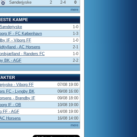
Sønderjyske
2
2-4
0
mere
NESTE KAMPE
 Sønderjyske
1-0
borg IF - FC København
1-3
by IF - Viborg FF
1-0
dtjylland - AC Horsens
2-1
rdsjælland - Randers FC
1-0
by BK - AGF
2-2
TAKTER
rjyske - Viborg FF
07/08 19:00
ers FC - Lyngby BK
09/08 16:00
rsens - Brøndby IF
09/08 18:00
borg IF - OB
10/08 19:00
g FF - AGF
14/08 19:00
 AC Horsens
16/08 14:00
mere