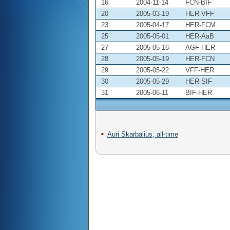
16
2004-11-14
FCN-BIF
20
2005-03-19
HER-VFF
23
2005-04-17
HER-FCM
25
2005-05-01
HER-AaB
27
2005-05-16
AGF-HER
28
2005-05-19
HER-FCN
29
2005-05-22
VFF-HER
30
2005-05-29
HER-SIF
31
2005-06-11
BIF-HER
Auri Skarbalius, all-time