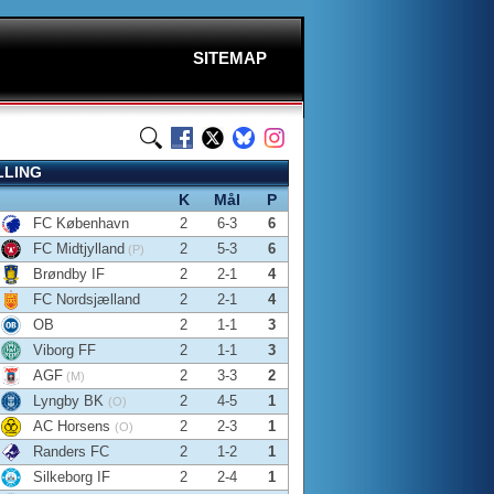
SITEMAP
LLING
K
Mål
P
FC København
2
6-3
6
FC Midtjylland
2
5-3
6
(P)
Brøndby IF
2
2-1
4
FC Nordsjælland
2
2-1
4
OB
2
1-1
3
Viborg FF
2
1-1
3
AGF
2
3-3
2
(M)
Lyngby BK
2
4-5
1
(O)
AC Horsens
2
2-3
1
(O)
Randers FC
2
1-2
1
Silkeborg IF
2
2-4
1