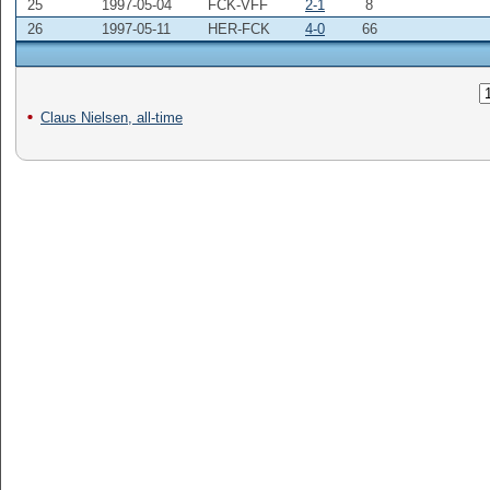
25
1997-05-04
FCK-VFF
2-1
8
26
1997-05-11
HER-FCK
4-0
66
Claus Nielsen, all-time