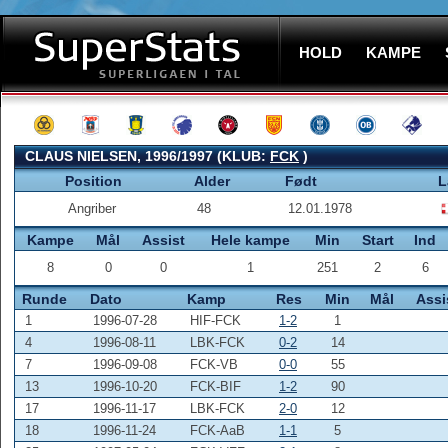
HOLD
KAMPE
CLAUS NIELSEN, 1996/1997 (KLUB:
FCK
)
Position
Alder
Født
L
Angriber
48
12.01.1978
Kampe
Mål
Assist
Hele kampe
Min
Start
Ind
8
0
0
1
251
2
6
Runde
Dato
Kamp
Res
Min
Mål
Assi
1
1996-07-28
HIF-FCK
1-2
1
4
1996-08-11
LBK-FCK
0-2
14
7
1996-09-08
FCK-VB
0-0
55
13
1996-10-20
FCK-BIF
1-2
90
17
1996-11-17
LBK-FCK
2-0
12
18
1996-11-24
FCK-AaB
1-1
5