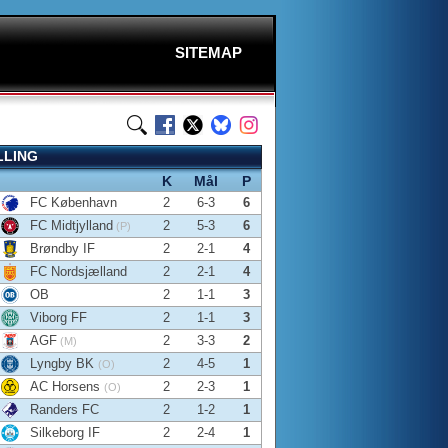
SITEMAP
LLING
K
Mål
P
FC København
2
6-3
6
FC Midtjylland
2
5-3
6
(P)
Brøndby IF
2
2-1
4
FC Nordsjælland
2
2-1
4
OB
2
1-1
3
Viborg FF
2
1-1
3
AGF
2
3-3
2
(M)
Lyngby BK
2
4-5
1
(O)
AC Horsens
2
2-3
1
(O)
Randers FC
2
1-2
1
Silkeborg IF
2
2-4
1