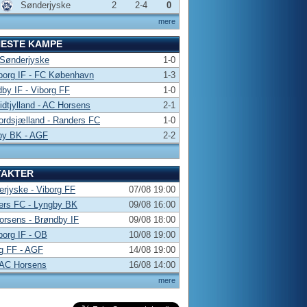
Sønderjyske
2
2-4
0
mere
NESTE KAMPE
 Sønderjyske
1-0
borg IF - FC København
1-3
by IF - Viborg FF
1-0
dtjylland - AC Horsens
2-1
rdsjælland - Randers FC
1-0
by BK - AGF
2-2
TAKTER
rjyske - Viborg FF
07/08 19:00
ers FC - Lyngby BK
09/08 16:00
rsens - Brøndby IF
09/08 18:00
borg IF - OB
10/08 19:00
g FF - AGF
14/08 19:00
 AC Horsens
16/08 14:00
mere