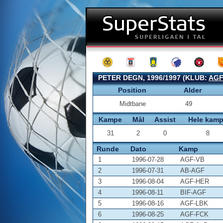
PETER DEGN, 1996/1997 (KLUB:
AG
Position
Alder
Midtbane
49
Kampe
Mål
Assist
Hele kam
31
2
0
8
Runde
Dato
Kamp
1
1996-07-28
AGF-VB
2
1996-07-31
AB-AGF
3
1996-08-04
AGF-HER
4
1996-08-11
BIF-AGF
5
1996-08-16
AGF-LBK
6
1996-08-25
AGF-FCK