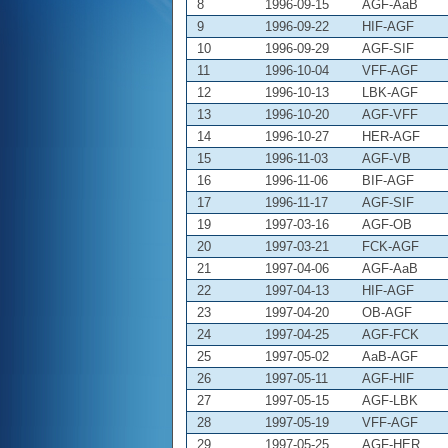
8
1996-09-15
AGF-AaB
9
1996-09-22
HIF-AGF
10
1996-09-29
AGF-SIF
11
1996-10-04
VFF-AGF
12
1996-10-13
LBK-AGF
13
1996-10-20
AGF-VFF
14
1996-10-27
HER-AGF
15
1996-11-03
AGF-VB
16
1996-11-06
BIF-AGF
17
1996-11-17
AGF-SIF
19
1997-03-16
AGF-OB
20
1997-03-21
FCK-AGF
21
1997-04-06
AGF-AaB
22
1997-04-13
HIF-AGF
23
1997-04-20
OB-AGF
24
1997-04-25
AGF-FCK
25
1997-05-02
AaB-AGF
26
1997-05-11
AGF-HIF
27
1997-05-15
AGF-LBK
28
1997-05-19
VFF-AGF
29
1997-05-25
AGF-HER