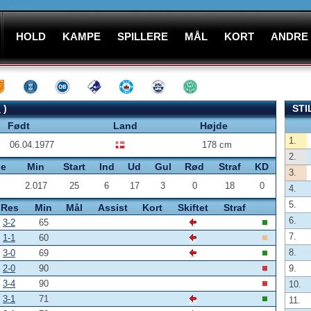
HOLD
KAMPE
SPILLERE
MÅL
KORT
ANDRE
F
)
STI
Født
Land
Højde
1.
06.04.1977
178 cm
2.
pe
Min
Start
Ind
Ud
Gul
Rød
Straf
KD
3.
2.017
25
6
17
3
0
18
0
4.
5.
Res
Min
Mål
Assist
Kort
Skiftet
Straf
6.
3-2
65
7.
1-1
60
8.
3-0
69
2-0
90
9.
3-4
90
10.
3-1
71
11.