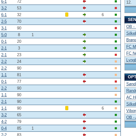
6-1
72
12.
3-2
53
6-1
32
6
SE
2-5
70
OB -
3-1
90
Silke
5-0
8
1
Brønd
0-1
20
FC Mi
2-1
3
FC No
2-1
23
Lyng
2-2
24
2-2
90
1-1
81
OP
0-1
77
Sønde
2-2
90
Rand
1-1
90
AC Ho
2-1
90
Silke
1-1
90
6
Vibor
3-2
65
OB -
4-2
79
0-4
85
1
2-2
83