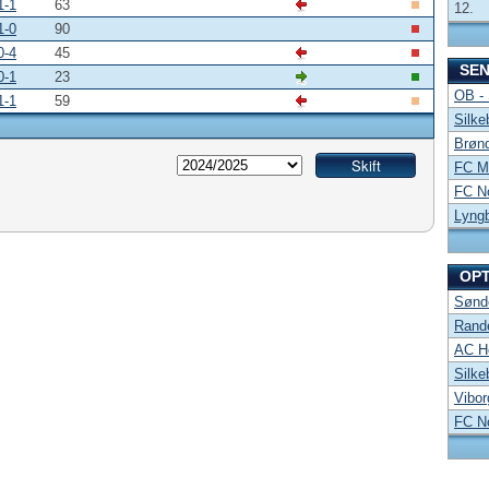
1-1
63
12.
1-0
90
0-4
45
SE
0-1
23
OB -
1-1
59
Silke
Brønd
FC Mi
FC No
Lyng
OP
Sønde
Rand
AC Ho
Silke
Vibor
FC No