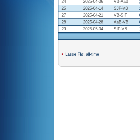
24
2025-04-06
VB-AaB
25
2025-04-14
SJF-VB
27
2025-04-21
VB-SIF
28
2025-04-28
AaB-VB
29
2025-05-04
SIF-VB
Lasse Flø, all-time