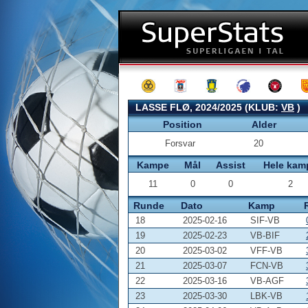
LASSE FLØ, 2024/2025 (KLUB:
VB
)
Position
Alder
Forsvar
20
Kampe
Mål
Assist
Hele kam
11
0
0
2
Runde
Dato
Kamp
18
2025-02-16
SIF-VB
19
2025-02-23
VB-BIF
20
2025-03-02
VFF-VB
21
2025-03-07
FCN-VB
22
2025-03-16
VB-AGF
23
2025-03-30
LBK-VB