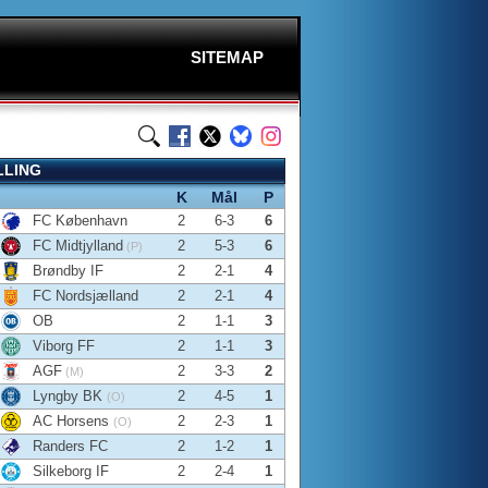
SITEMAP
LLING
K
Mål
P
FC København
2
6-3
6
FC Midtjylland
2
5-3
6
(P)
Brøndby IF
2
2-1
4
FC Nordsjælland
2
2-1
4
OB
2
1-1
3
Viborg FF
2
1-1
3
AGF
2
3-3
2
(M)
Lyngby BK
2
4-5
1
(O)
AC Horsens
2
2-3
1
(O)
Randers FC
2
1-2
1
Silkeborg IF
2
2-4
1