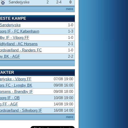
Sønderjyske
2
2-4
0
mere
NESTE KAMPE
 Sønderjyske
1-0
borg IF - FC København
1-3
by IF - Viborg FF
1-0
dtjylland - AC Horsens
2-1
rdsjælland - Randers FC
1-0
by BK - AGF
2-2
TAKTER
rjyske - Viborg FF
07/08 19:00
ers FC - Lyngby BK
09/08 16:00
rsens - Brøndby IF
09/08 18:00
borg IF - OB
10/08 19:00
g FF - AGF
14/08 19:00
rdsjælland - Silkeborg IF
16/08 14:00
mere