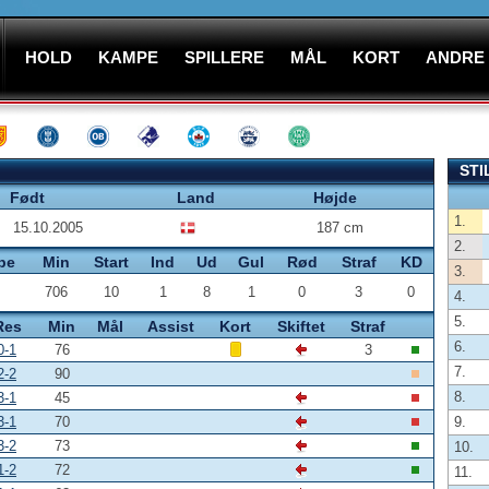
HOLD
KAMPE
SPILLERE
MÅL
KORT
ANDRE
STI
Født
Land
Højde
1.
15.10.2005
187 cm
2.
pe
Min
Start
Ind
Ud
Gul
Rød
Straf
KD
3.
706
10
1
8
1
0
3
0
4.
5.
Res
Min
Mål
Assist
Kort
Skiftet
Straf
6.
0-1
76
3
7.
2-2
90
8.
3-1
45
3-1
70
9.
3-2
73
10.
1-2
72
11.