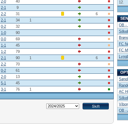
2-0
40
12.
2-1
9
2-2
31
6
SE
2-1
34
1
OB -
0-2
32
Silke
1-0
90
Brønd
0-0
69
FC No
1-1
45
FC Mi
1-2
79
Lyng
2-1
90
1
6
2-2
70
0-2
61
OP
2-0
13
Sønde
5-1
45
Rand
3-1
76
1
AC Ho
Silke
Vibor
OB -