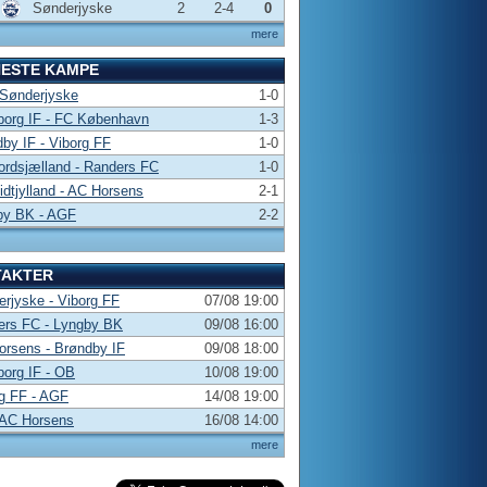
Sønderjyske
2
2-4
0
mere
NESTE KAMPE
 Sønderjyske
1-0
borg IF - FC København
1-3
by IF - Viborg FF
1-0
rdsjælland - Randers FC
1-0
dtjylland - AC Horsens
2-1
by BK - AGF
2-2
TAKTER
rjyske - Viborg FF
07/08 19:00
ers FC - Lyngby BK
09/08 16:00
rsens - Brøndby IF
09/08 18:00
borg IF - OB
10/08 19:00
g FF - AGF
14/08 19:00
 AC Horsens
16/08 14:00
mere