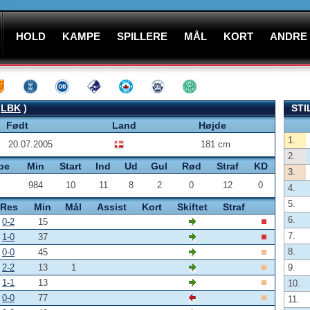
HOLD
KAMPE
SPILLERE
MÅL
KORT
ANDRE
:
LBK
)
STI
Født
Land
Højde
1.
20.07.2005
181 cm
2.
pe
Min
Start
Ind
Ud
Gul
Rød
Straf
KD
3.
984
10
11
8
2
0
12
0
4.
5.
Res
Min
Mål
Assist
Kort
Skiftet
Straf
6.
0-2
15
7.
1-0
37
8.
0-0
45
2-2
13
1
9.
1-1
13
10.
0-0
77
11.