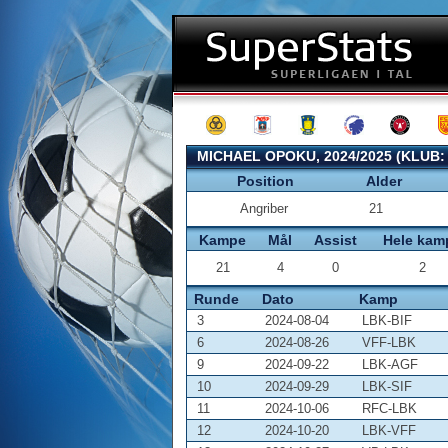
MICHAEL OPOKU, 2024/2025 (KLUB
Position
Alder
Angriber
21
Kampe
Mål
Assist
Hele kam
21
4
0
2
Runde
Dato
Kamp
3
2024-08-04
LBK-BIF
6
2024-08-26
VFF-LBK
9
2024-09-22
LBK-AGF
10
2024-09-29
LBK-SIF
11
2024-10-06
RFC-LBK
12
2024-10-20
LBK-VFF