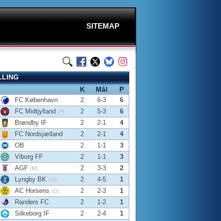
SITEMAP
LLING
K
Mål
P
FC København
2
6-3
6
FC Midtjylland
2
5-3
6
(P)
Brøndby IF
2
2-1
4
FC Nordsjælland
2
2-1
4
OB
2
1-1
3
Viborg FF
2
1-1
3
AGF
2
3-3
2
(M)
Lyngby BK
2
4-5
1
(O)
AC Horsens
2
2-3
1
(O)
Randers FC
2
1-2
1
Silkeborg IF
2
2-4
1