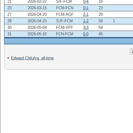
21
2026-02-22
SIF-FCM
0-4
16
23
2026-03-15
FCM-FCN
0-1
23
27
2026-04-20
FCM-AGF
2-1
20
28
2026-04-23
SJF-FCM
1-2
58
1
30
2026-05-04
FCM-VFF
3-3
59
31
2026-05-10
FCN-FCM
0-0
45
Edward Chilufya, all-time