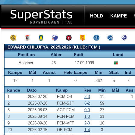
HOLD
KAMPE
EDWARD CHILUFYA, 2025/2026 (KLUB:
FCM
)
Position
Alder
Født
Land
Angriber
26
17.09.1999
Kampe
Mål
Assist
Hele kampe
Min
Start
Ind
12
1
1
0
362
5
7
Runde
Dato
Kamp
Res
Min
Mål
Assi
1
2025-07-20
FCM-OB
3-3
11
1
2
2025-07-28
FCM-SJF
6-2
59
3
2025-08-03
AGF-FCM
0-0
27
8
2025-09-14
FCN-FCM
1-0
31
9
2025-09-20
FCM-VFF
2-0
10
20
2026-02-15
OB-FCM
1-4
3