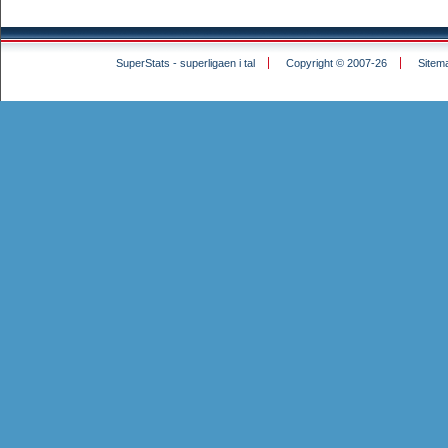
SuperStats - superligaen i tal
Copyright © 2007-26
Sitem