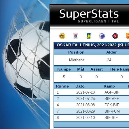
OSKAR FALLENIUS, 2021/2022 (KLU
Position
Alder
Midtbane
24
Kampe
Mål
Assist
Hele kam
5
0
0
0
Runde
Dato
Kamp
1
2021-07-18
AGF-BIF
2
2021-07-25
BIF-VFF
4
2021-08-08
FCK-BIF
7
2021-08-29
BIF-FCM
8
2021-09-10
BIF-SIF