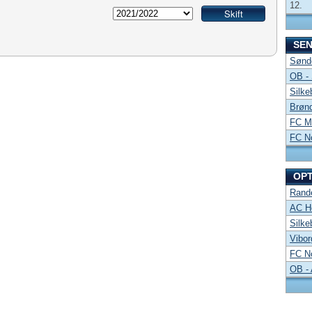
12.
SE
Sønde
OB -
Silke
Brønd
FC Mi
FC No
OP
Rand
AC Ho
Silke
Vibor
FC No
OB -