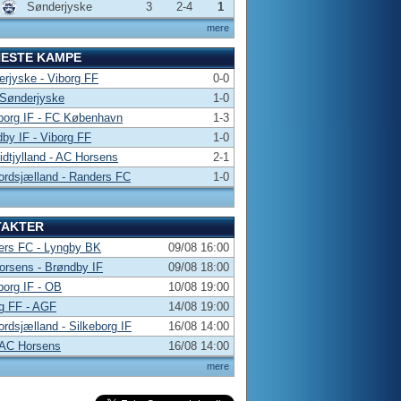
Sønderjyske
3
2-4
1
mere
NESTE KAMPE
rjyske - Viborg FF
0-0
 Sønderjyske
1-0
borg IF - FC København
1-3
by IF - Viborg FF
1-0
dtjylland - AC Horsens
2-1
rdsjælland - Randers FC
1-0
TAKTER
ers FC - Lyngby BK
09/08 16:00
rsens - Brøndby IF
09/08 18:00
borg IF - OB
10/08 19:00
g FF - AGF
14/08 19:00
rdsjælland - Silkeborg IF
16/08 14:00
 AC Horsens
16/08 14:00
mere