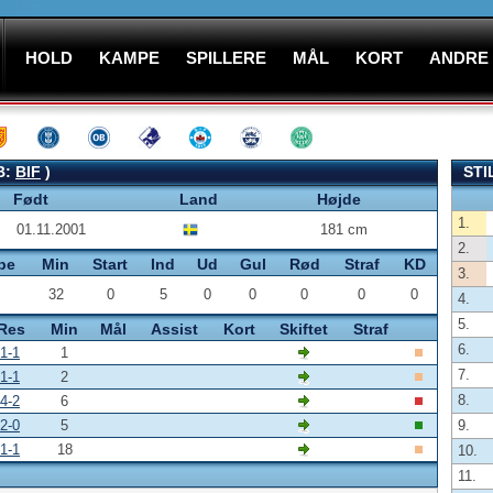
HOLD
KAMPE
SPILLERE
MÅL
KORT
ANDRE
B:
BIF
)
STI
Født
Land
Højde
1.
01.11.2001
181 cm
2.
pe
Min
Start
Ind
Ud
Gul
Rød
Straf
KD
3.
32
0
5
0
0
0
0
0
4.
5.
Res
Min
Mål
Assist
Kort
Skiftet
Straf
6.
1-1
1
7.
1-1
2
8.
4-2
6
2-0
5
9.
1-1
18
10.
11.