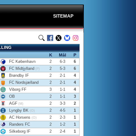
SITEMAP
LLING
K
Mål
P
FC København
2
6-3
6
FC Midtjylland
2
5-3
6
(P)
Brøndby IF
2
2-1
4
FC Nordsjælland
2
2-1
4
Viborg FF
3
1-1
4
OB
2
1-1
3
AGF
2
3-3
2
(M)
Lyngby BK
2
4-5
1
(O)
AC Horsens
2
2-3
1
(O)
Randers FC
2
1-2
1
Silkeborg IF
2
2-4
1