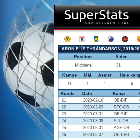
ARON ELÍS THRÁNDARSON, 2019/20
Position
Alder
Midtbane
31
Kampe
Mål
Assist
Hele kam
11
1
1
5
Runde
Dato
Kamp
21
2020-02-16
OB-BIF
22
2020-02-23
RFC-OB
23
2020-03-01
OB-SIF
24
2020-03-08
SJF-OB
25
2020-06-01
AGF-OB
26
2020-06-07
OB-EFB