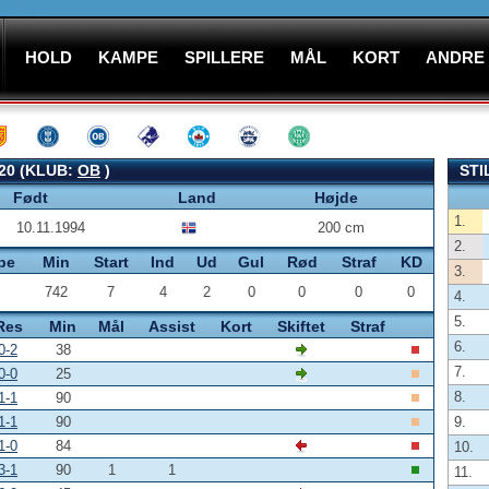
HOLD
KAMPE
SPILLERE
MÅL
KORT
ANDRE
20 (KLUB:
OB
)
STI
Født
Land
Højde
1.
10.11.1994
200 cm
2.
pe
Min
Start
Ind
Ud
Gul
Rød
Straf
KD
3.
742
7
4
2
0
0
0
0
4.
5.
Res
Min
Mål
Assist
Kort
Skiftet
Straf
6.
0-2
38
7.
0-0
25
8.
1-1
90
1-1
90
9.
1-0
84
10.
3-1
90
1
1
11.