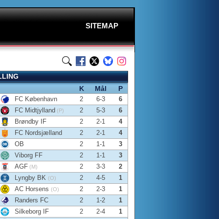
SITEMAP
LLING
K
Mål
P
FC København
2
6-3
6
FC Midtjylland
2
5-3
6
(P)
Brøndby IF
2
2-1
4
FC Nordsjælland
2
2-1
4
OB
2
1-1
3
Viborg FF
2
1-1
3
AGF
2
3-3
2
(M)
Lyngby BK
2
4-5
1
(O)
AC Horsens
2
2-3
1
(O)
Randers FC
2
1-2
1
Silkeborg IF
2
2-4
1