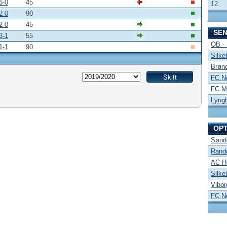
6-0
45
12.
2-0
90
2-0
45
SE
3-1
55
OB -
1-1
90
Silke
Brønd
FC No
FC Mi
Lyng
OP
Sønde
Rand
AC Ho
Silke
Vibor
FC No