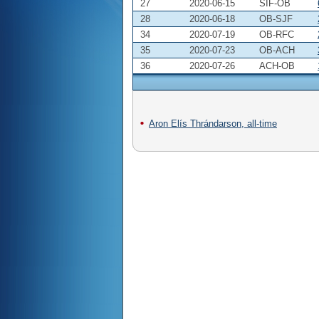
27
2020-06-15
SIF-OB
28
2020-06-18
OB-SJF
34
2020-07-19
OB-RFC
35
2020-07-23
OB-ACH
36
2020-07-26
ACH-OB
Aron Elís Thrándarson, all-time