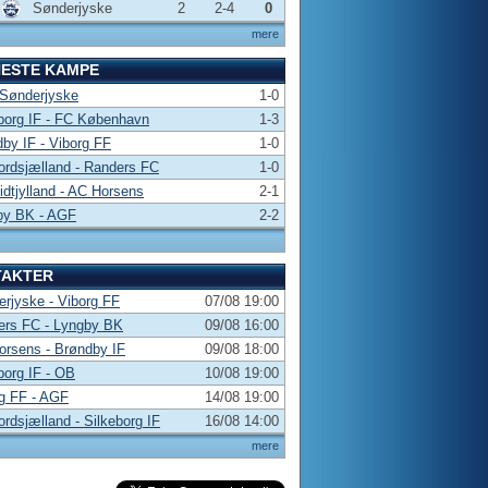
Sønderjyske
2
2-4
0
mere
NESTE KAMPE
 Sønderjyske
1-0
borg IF - FC København
1-3
by IF - Viborg FF
1-0
rdsjælland - Randers FC
1-0
dtjylland - AC Horsens
2-1
by BK - AGF
2-2
TAKTER
rjyske - Viborg FF
07/08 19:00
ers FC - Lyngby BK
09/08 16:00
rsens - Brøndby IF
09/08 18:00
borg IF - OB
10/08 19:00
g FF - AGF
14/08 19:00
rdsjælland - Silkeborg IF
16/08 14:00
mere