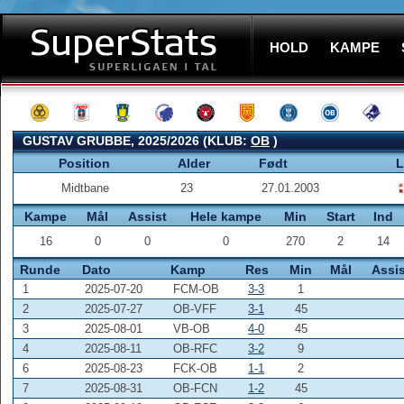
HOLD
KAMPE
GUSTAV GRUBBE, 2025/2026 (KLUB:
OB
)
Position
Alder
Født
L
Midtbane
23
27.01.2003
Kampe
Mål
Assist
Hele kampe
Min
Start
Ind
16
0
0
0
270
2
14
Runde
Dato
Kamp
Res
Min
Mål
Assis
1
2025-07-20
FCM-OB
3-3
1
2
2025-07-27
OB-VFF
3-1
45
3
2025-08-01
VB-OB
4-0
45
4
2025-08-11
OB-RFC
3-2
9
6
2025-08-23
FCK-OB
1-1
2
7
2025-08-31
OB-FCN
1-2
45