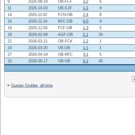
9
2025-09-19
OB-FCF
3-2
6
11
2025-10-03
OB-SJF
1-1
9
14
2025-11-02
FCN-OB
2-4
8
16
2025-11-24
RFC-OB
0-0
9
18
2025-12-05
FCF-OB
1-3
5
19
2026-02-09
AGF-OB
2-1
34
21
2026-02-21
OB-FCK
2-2
1
24
2026-03-20
VB-OB
1-1
1
27
2026-04-19
OB-RFC
3-1
5
32
2026-05-17
OB-VB
0-1
45
Gustav Grubbe, all-time