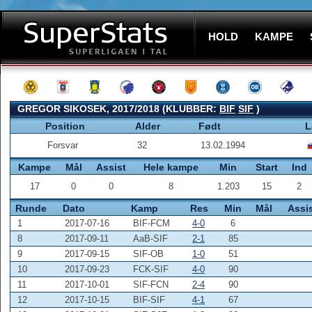
HOLD
KAMPE
GREGOR SIKOSEK, 2017/2018 (KLUBBER:
BIF
SIF
)
Position
Alder
Født
L
Forsvar
32
13.02.1994
Kampe
Mål
Assist
Hele kampe
Min
Start
Ind
17
0
0
8
1.203
15
2
Runde
Dato
Kamp
Res
Min
Mål
Assi
1
2017-07-16
BIF-FCM
4-0
6
8
2017-09-11
AaB-SIF
2-1
85
9
2017-09-15
SIF-OB
1-0
51
10
2017-09-23
FCK-SIF
4-0
90
11
2017-10-01
SIF-FCN
2-4
90
12
2017-10-15
BIF-SIF
4-1
67