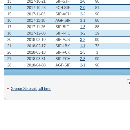
13
2017-10-21
SIF-SJF
1-0
90
14
2017-10-28
FCH-SIF
2-0
81
15
2017-11-03
SIF-ACH
2-2
90
16
2017-11-18
AGF-SIF
3-1
90
17
2017-11-26
SIF-BIF
1-3
88
18
2017-12-03
SIF-RFC
3-2
29
20
2018-02-10
SIF-AaB
3-2
90
21
2018-02-17
SIF-LBK
1-1
73
26
2018-03-18
SIF-FCK
1-3
3
27
2018-03-31
SIF-FCH
2-3
90
28
2018-04-08
AGF-SIF
2-1
90
Gregor Sikosek, all-time