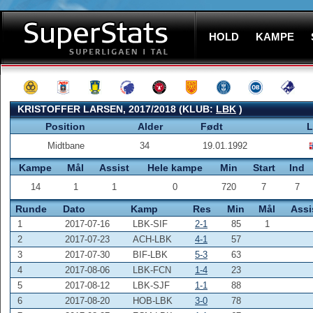
HOLD
KAMPE
KRISTOFFER LARSEN, 2017/2018 (KLUB:
LBK
)
Position
Alder
Født
L
Midtbane
34
19.01.1992
Kampe
Mål
Assist
Hele kampe
Min
Start
Ind
14
1
1
0
720
7
7
Runde
Dato
Kamp
Res
Min
Mål
Assi
1
2017-07-16
LBK-SIF
2-1
85
1
2
2017-07-23
ACH-LBK
4-1
57
3
2017-07-30
BIF-LBK
5-3
63
4
2017-08-06
LBK-FCN
1-4
23
5
2017-08-12
LBK-SJF
1-1
88
6
2017-08-20
HOB-LBK
3-0
78