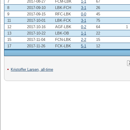
7
2017-08-27
FCM-LBK
1-1
67
8
2017-09-10
LBK-FCH
3-1
26
9
2017-09-15
RFC-LBK
0-0
45
11
2017-10-01
LBK-FCK
3-1
75
12
2017-10-16
AGF-LBK
0-2
64
1
13
2017-10-22
LBK-OB
1-1
22
15
2017-11-04
FCN-LBK
2-2
15
17
2017-11-26
FCK-LBK
5-1
12
Kristoffer Larsen, all-time