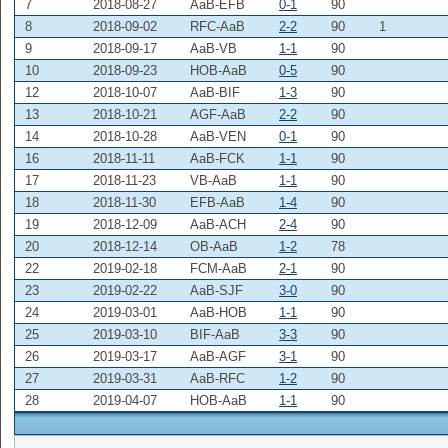
7
2018-08-27
AaB-EFB
0-1
90
8
2018-09-02
RFC-AaB
2-2
90
1
9
2018-09-17
AaB-VB
1-1
90
10
2018-09-23
HOB-AaB
0-5
90
12
2018-10-07
AaB-BIF
1-3
90
13
2018-10-21
AGF-AaB
2-2
90
14
2018-10-28
AaB-VEN
0-1
90
16
2018-11-11
AaB-FCK
1-1
90
17
2018-11-23
VB-AaB
1-1
90
18
2018-11-30
EFB-AaB
1-4
90
19
2018-12-09
AaB-ACH
2-4
90
20
2018-12-14
OB-AaB
1-2
78
22
2019-02-18
FCM-AaB
2-1
90
23
2019-02-22
AaB-SJF
3-0
90
24
2019-03-01
AaB-HOB
1-1
90
25
2019-03-10
BIF-AaB
3-3
90
26
2019-03-17
AaB-AGF
3-1
90
27
2019-03-31
AaB-RFC
1-2
90
28
2019-04-07
HOB-AaB
1-1
90