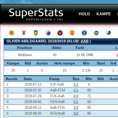
HOLD
KAMPE
OLIVER ABILDGAARD, 2018/2019 (KLUB:
AAB
)
Position
Alder
Født
L
Midtbane
30
10.06.1996
Kampe
Mål
Assist
Hele kampe
Min
Start
Ind
25
1
0
22
2.135
24
1
Runde
Dato
Kamp
Res
Min
Mål
Assi
1
2018-07-13
SJF-AaB
0-1
6
2
2018-07-20
AaB-FCM
2-1
90
3
2018-07-29
FCK-AaB
4-0
71
4
2018-08-06
VEN-AaB
0-1
90
5
2018-08-12
AaB-FCN
1-0
90
6
2018-08-20
ACH-AaB
0-0
90