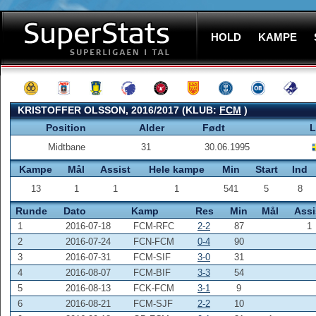
HOLD
KAMPE
KRISTOFFER OLSSON, 2016/2017 (KLUB:
FCM
)
Position
Alder
Født
L
Midtbane
31
30.06.1995
Kampe
Mål
Assist
Hele kampe
Min
Start
Ind
13
1
1
1
541
5
8
Runde
Dato
Kamp
Res
Min
Mål
Assi
1
2016-07-18
FCM-RFC
2-2
87
1
2
2016-07-24
FCN-FCM
0-4
90
3
2016-07-31
FCM-SIF
3-0
31
4
2016-08-07
FCM-BIF
3-3
54
5
2016-08-13
FCK-FCM
3-1
9
6
2016-08-21
FCM-SJF
2-2
10