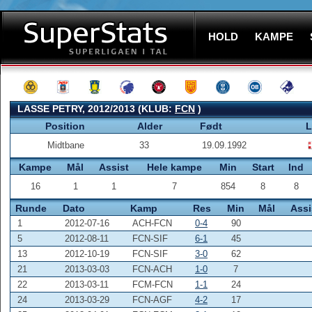
HOLD
KAMPE
LASSE PETRY, 2012/2013 (KLUB:
FCN
)
Position
Alder
Født
L
Midtbane
33
19.09.1992
Kampe
Mål
Assist
Hele kampe
Min
Start
Ind
16
1
1
7
854
8
8
Runde
Dato
Kamp
Res
Min
Mål
Assi
1
2012-07-16
ACH-FCN
0-4
90
5
2012-08-11
FCN-SIF
6-1
45
13
2012-10-19
FCN-SIF
3-0
62
21
2013-03-03
FCN-ACH
1-0
7
22
2013-03-11
FCM-FCN
1-1
24
24
2013-03-29
FCN-AGF
4-2
17