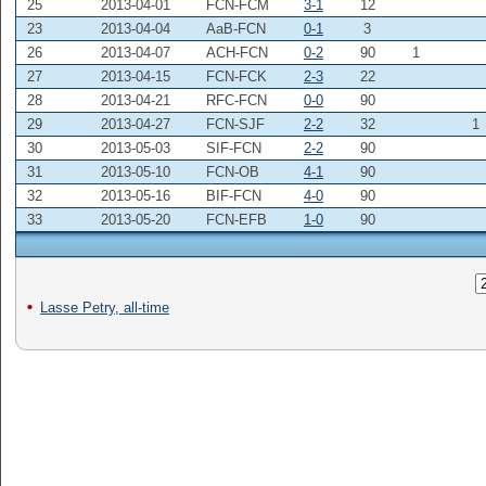
25
2013-04-01
FCN-FCM
3-1
12
23
2013-04-04
AaB-FCN
0-1
3
26
2013-04-07
ACH-FCN
0-2
90
1
27
2013-04-15
FCN-FCK
2-3
22
28
2013-04-21
RFC-FCN
0-0
90
29
2013-04-27
FCN-SJF
2-2
32
1
30
2013-05-03
SIF-FCN
2-2
90
31
2013-05-10
FCN-OB
4-1
90
32
2013-05-16
BIF-FCN
4-0
90
33
2013-05-20
FCN-EFB
1-0
90
Lasse Petry, all-time