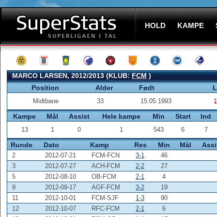
HOLD
KAMPE
MARCO LARSEN, 2012/2013 (KLUB:
FCM
)
Position
Alder
Født
L
Midtbane
33
15.05.1993
Kampe
Mål
Assist
Hele kampe
Min
Start
Ind
13
1
0
1
543
6
7
Runde
Dato
Kamp
Res
Min
Mål
Assi
2
2012-07-21
FCM-FCN
3-1
46
3
2012-07-27
ACH-FCM
2-2
27
5
2012-08-10
OB-FCM
2-1
4
9
2012-09-17
AGF-FCM
3-2
19
11
2012-10-01
FCM-SJF
1-3
90
12
2012-10-07
RFC-FCM
2-1
6