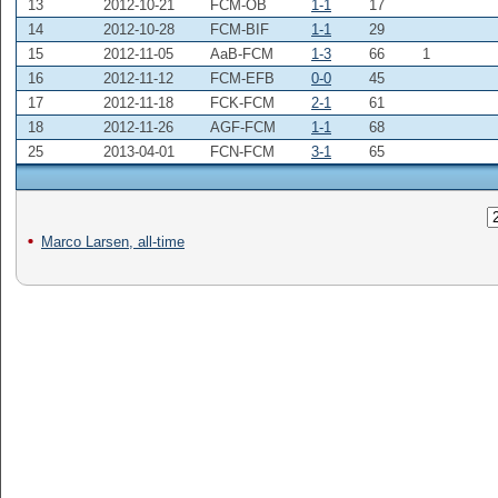
13
2012-10-21
FCM-OB
1-1
17
14
2012-10-28
FCM-BIF
1-1
29
15
2012-11-05
AaB-FCM
1-3
66
1
16
2012-11-12
FCM-EFB
0-0
45
17
2012-11-18
FCK-FCM
2-1
61
18
2012-11-26
AGF-FCM
1-1
68
25
2013-04-01
FCN-FCM
3-1
65
Marco Larsen, all-time