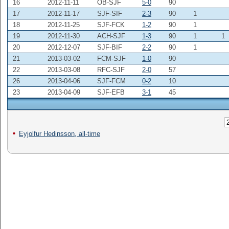
16
2012-11-11
OB-SJF
5-0
90
17
2012-11-17
SJF-SIF
2-3
90
1
18
2012-11-25
SJF-FCK
1-2
90
1
19
2012-11-30
ACH-SJF
1-3
90
1
1
20
2012-12-07
SJF-BIF
2-2
90
1
21
2013-03-02
FCM-SJF
1-0
90
22
2013-03-08
RFC-SJF
2-0
57
26
2013-04-06
SJF-FCM
0-2
10
23
2013-04-09
SJF-EFB
3-1
45
Eyjolfur Hedinsson, all-time