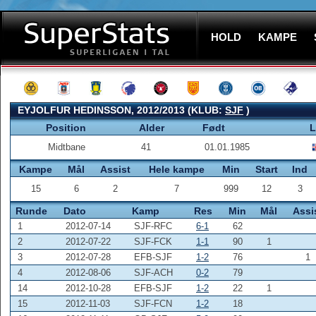
HOLD
KAMPE
EYJOLFUR HEDINSSON, 2012/2013 (KLUB:
SJF
)
Position
Alder
Født
L
Midtbane
41
01.01.1985
Kampe
Mål
Assist
Hele kampe
Min
Start
Ind
15
6
2
7
999
12
3
Runde
Dato
Kamp
Res
Min
Mål
Assi
1
2012-07-14
SJF-RFC
6-1
62
2
2012-07-22
SJF-FCK
1-1
90
1
3
2012-07-28
EFB-SJF
1-2
76
1
4
2012-08-06
SJF-ACH
0-2
79
14
2012-10-28
EFB-SJF
1-2
22
1
15
2012-11-03
SJF-FCN
1-2
18