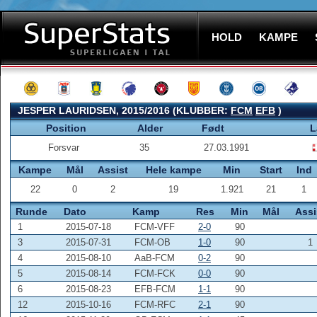
HOLD
KAMPE
JESPER LAURIDSEN, 2015/2016 (KLUBBER:
FCM
EFB
)
Position
Alder
Født
L
Forsvar
35
27.03.1991
Kampe
Mål
Assist
Hele kampe
Min
Start
Ind
22
0
2
19
1.921
21
1
Runde
Dato
Kamp
Res
Min
Mål
Assi
1
2015-07-18
FCM-VFF
2-0
90
3
2015-07-31
FCM-OB
1-0
90
1
4
2015-08-10
AaB-FCM
0-2
90
5
2015-08-14
FCM-FCK
0-0
90
6
2015-08-23
EFB-FCM
1-1
90
12
2015-10-16
FCM-RFC
2-1
90