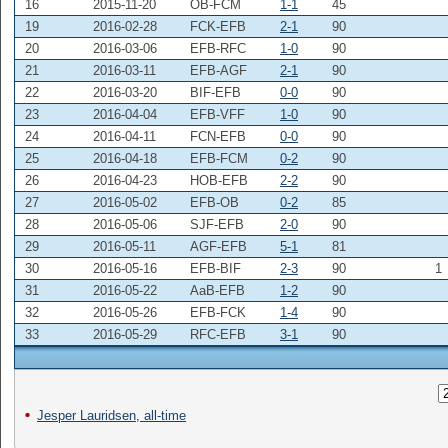
16
2015-11-20
OB-FCM
1-1
45
19
2016-02-28
FCK-EFB
2-1
90
20
2016-03-06
EFB-RFC
1-0
90
21
2016-03-11
EFB-AGF
2-1
90
22
2016-03-20
BIF-EFB
0-0
90
23
2016-04-04
EFB-VFF
1-0
90
24
2016-04-11
FCN-EFB
0-0
90
25
2016-04-18
EFB-FCM
0-2
90
26
2016-04-23
HOB-EFB
2-2
90
27
2016-05-02
EFB-OB
0-2
85
28
2016-05-06
SJF-EFB
2-0
90
29
2016-05-11
AGF-EFB
5-1
81
30
2016-05-16
EFB-BIF
2-3
90
1
31
2016-05-22
AaB-EFB
1-2
90
32
2016-05-26
EFB-FCK
1-4
90
33
2016-05-29
RFC-EFB
3-1
90
Jesper Lauridsen, all-time