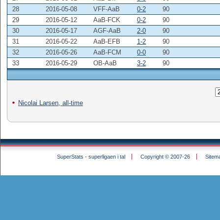
28
2016-05-08
VFF-AaB
0-2
90
29
2016-05-12
AaB-FCK
0-2
90
30
2016-05-17
AGF-AaB
2-0
90
31
2016-05-22
AaB-EFB
1-2
90
32
2016-05-26
AaB-FCM
0-0
90
33
2016-05-29
OB-AaB
3-2
90
Nicolai Larsen, all-time
SuperStats - superligaen i tal
Copyright © 2007-26
Sitem