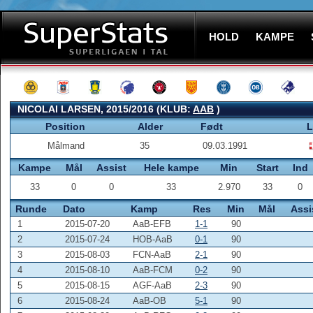
HOLD
KAMPE
NICOLAI LARSEN, 2015/2016 (KLUB:
AAB
)
Position
Alder
Født
L
Målmand
35
09.03.1991
Kampe
Mål
Assist
Hele kampe
Min
Start
Ind
33
0
0
33
2.970
33
0
Runde
Dato
Kamp
Res
Min
Mål
Assi
1
2015-07-20
AaB-EFB
1-1
90
2
2015-07-24
HOB-AaB
0-1
90
3
2015-08-03
FCN-AaB
2-1
90
4
2015-08-10
AaB-FCM
0-2
90
5
2015-08-15
AGF-AaB
2-3
90
6
2015-08-24
AaB-OB
5-1
90