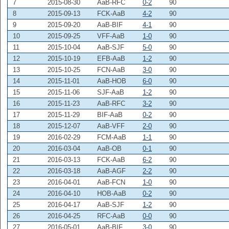
7
2015-08-30
AaB-RFC
0-2
90
8
2015-09-13
FCK-AaB
4-2
90
9
2015-09-20
AaB-BIF
4-1
90
10
2015-09-25
VFF-AaB
1-0
90
11
2015-10-04
AaB-SJF
5-0
90
12
2015-10-19
EFB-AaB
1-2
90
13
2015-10-25
FCN-AaB
3-0
90
14
2015-11-01
AaB-HOB
6-0
90
15
2015-11-06
SJF-AaB
1-2
90
16
2015-11-23
AaB-RFC
3-2
90
17
2015-11-29
BIF-AaB
0-2
90
18
2015-12-07
AaB-VFF
2-0
90
19
2016-02-29
FCM-AaB
1-1
90
20
2016-03-04
AaB-OB
0-1
90
21
2016-03-13
FCK-AaB
6-2
90
22
2016-03-18
AaB-AGF
2-2
90
23
2016-04-01
AaB-FCN
1-0
90
24
2016-04-10
HOB-AaB
0-2
90
25
2016-04-17
AaB-SJF
1-2
90
26
2016-04-25
RFC-AaB
0-0
90
27
2016-05-01
AaB-BIF
3-0
90