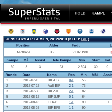
HOLD
KAMPE
JENS STRYGER LARSEN, 2012/2013 (KLUB:
BIF
)
Position
Alder
Født
L
Midtbane
35
21.02.1991
Kampe
Mål
Assist
Hele kampe
Min
Start
Ind
30
3
3
23
2.594
30
0
Runde
Dato
Kamp
Res
Min
Mål
Assi
1
2012-07-15
BIF-OB
0-1
56
2
2012-07-22
AaB-BIF
2-1
73
3
2012-07-30
BIF-SIF
2-1
82
5
2012-08-12
BIF-SJF
0-1
64
6
2012-08-18
FCK-BIF
1-1
90
1
7
2012-08-26
BIF-EFB
1-1
90