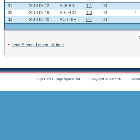
31
2013-05-12
AaB-BIF
1-1
90
32
2013-05-16
BIF-FCN
4-0
90
1
33
2013-05-20
ACH-BIF
0-1
90
Jens Stryger Larsen, all-time
SuperStats - superligaen i tal
Copyright © 2007-26
Sitem