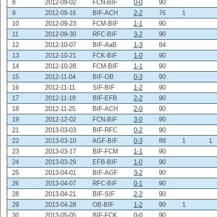
8
2012-09-02
FCN-BIF
0-0
90
9
2012-09-16
BIF-ACH
2-2
76
1
10
2012-09-23
FCM-BIF
1-1
90
11
2012-09-30
RFC-BIF
3-2
90
12
2012-10-07
BIF-AaB
1-3
84
13
2012-10-21
FCK-BIF
1-0
90
14
2012-10-28
FCM-BIF
1-1
90
15
2012-11-04
BIF-OB
0-3
90
16
2012-11-11
SIF-BIF
1-2
90
17
2012-11-18
BIF-EFB
2-2
90
18
2012-11-25
BIF-ACH
2-0
90
19
2012-12-02
FCN-BIF
3-0
90
21
2013-03-03
BIF-RFC
0-2
90
22
2013-03-10
AGF-BIF
0-3
89
1
1
23
2013-03-17
BIF-FCM
1-1
90
24
2013-03-29
EFB-BIF
1-0
90
25
2013-04-01
BIF-AGF
3-2
90
26
2013-04-07
RFC-BIF
0-1
90
28
2013-04-21
BIF-SIF
2-2
90
29
2013-04-28
OB-BIF
1-2
90
1
30
2013-05-05
BIF-FCK
0-0
90