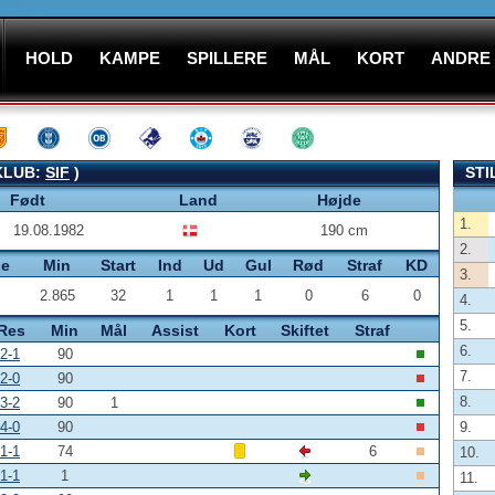
HOLD
KAMPE
SPILLERE
MÅL
KORT
ANDRE
(KLUB:
SIF
)
STI
Født
Land
Højde
1.
19.08.1982
190 cm
2.
pe
Min
Start
Ind
Ud
Gul
Rød
Straf
KD
3.
2.865
32
1
1
1
0
6
0
4.
5.
Res
Min
Mål
Assist
Kort
Skiftet
Straf
6.
2-1
90
7.
2-0
90
8.
3-2
90
1
4-0
90
9.
1-1
74
6
10.
1-1
1
11.