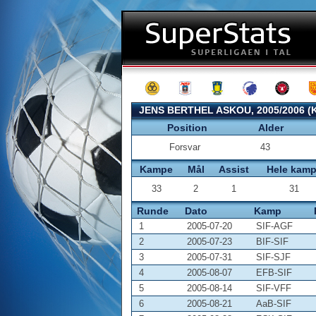
JENS BERTHEL ASKOU, 2005/2006 
Position
Alder
Forsvar
43
Kampe
Mål
Assist
Hele kam
33
2
1
31
Runde
Dato
Kamp
1
2005-07-20
SIF-AGF
2
2005-07-23
BIF-SIF
3
2005-07-31
SIF-SJF
4
2005-08-07
EFB-SIF
5
2005-08-14
SIF-VFF
6
2005-08-21
AaB-SIF