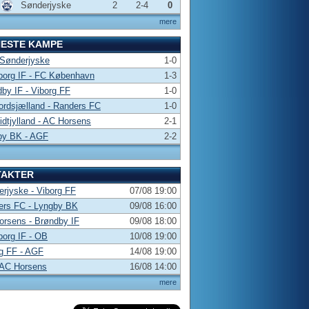
Sønderjyske
2
2-4
0
mere
NESTE KAMPE
 Sønderjyske
1-0
borg IF - FC København
1-3
by IF - Viborg FF
1-0
rdsjælland - Randers FC
1-0
dtjylland - AC Horsens
2-1
by BK - AGF
2-2
TAKTER
rjyske - Viborg FF
07/08 19:00
ers FC - Lyngby BK
09/08 16:00
rsens - Brøndby IF
09/08 18:00
borg IF - OB
10/08 19:00
g FF - AGF
14/08 19:00
 AC Horsens
16/08 14:00
mere