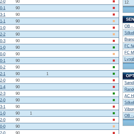
2-0
90
12.
0-1
90
3-1
90
SE
1-1
90
OB -
1-0
90
Silke
2-2
90
Brønd
0-3
90
FC No
1-0
90
FC Mi
0-0
90
Lyng
0-1
90
0-2
90
2-1
90
1
OP
2-0
90
Sønde
1-4
90
Rand
2-3
90
AC Ho
2-0
90
Silke
3-1
90
Vibor
1-0
90
1
OB -
2-0
90
0-0
90
2-0
90