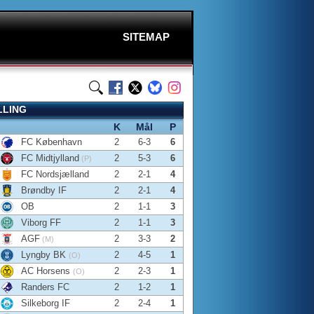
SITEMAP
LLING
K
Mål
P
FC København
2
6-3
6
FC Midtjylland
2
5-3
6
(P)
FC Nordsjælland
2
2-1
4
Brøndby IF
2
2-1
4
OB
2
1-1
3
Viborg FF
2
1-1
3
AGF
2
3-3
2
(M)
Lyngby BK
2
4-5
1
(O)
AC Horsens
2
2-3
1
(O)
Randers FC
2
1-2
1
Silkeborg IF
2
2-4
1