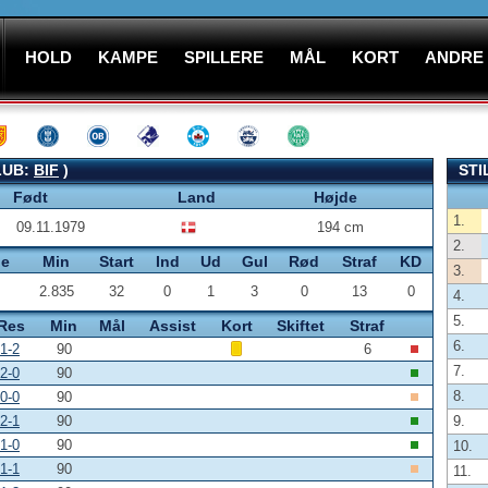
HOLD
KAMPE
SPILLERE
MÅL
KORT
ANDRE
LUB:
BIF
)
STI
Født
Land
Højde
1.
09.11.1979
194 cm
2.
pe
Min
Start
Ind
Ud
Gul
Rød
Straf
KD
3.
2.835
32
0
1
3
0
13
0
4.
5.
Res
Min
Mål
Assist
Kort
Skiftet
Straf
6.
1-2
90
6
7.
2-0
90
8.
0-0
90
2-1
90
9.
1-0
90
10.
1-1
90
11.