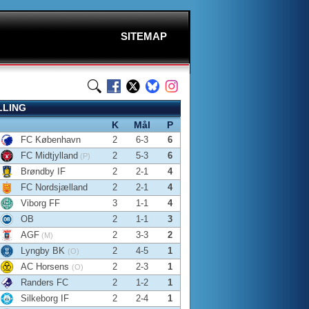
SITEMAP
LLING
K
Mål
P
FC København
2
6-3
6
FC Midtjylland
2
5-3
6
(P)
Brøndby IF
2
2-1
4
FC Nordsjælland
2
2-1
4
Viborg FF
3
1-1
4
OB
2
1-1
3
AGF
2
3-3
2
(M)
Lyngby BK
2
4-5
1
(O)
AC Horsens
2
2-3
1
(O)
Randers FC
2
1-2
1
Silkeborg IF
2
2-4
1