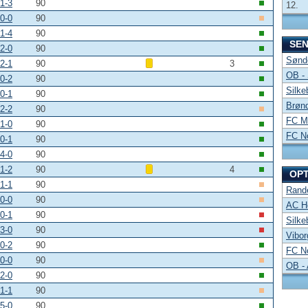
1-3
90
12.
0-0
90
1-4
90
SE
2-0
90
Sønde
2-1
90
3
OB -
0-2
90
Silke
0-1
90
Brønd
2-2
90
FC Mi
1-0
90
FC No
0-1
90
4-0
90
1-2
90
4
OP
1-1
90
Rand
0-0
90
AC Ho
0-1
90
Silke
3-0
90
Vibor
0-2
90
FC No
0-0
90
OB -
2-0
90
1-1
90
5-0
90