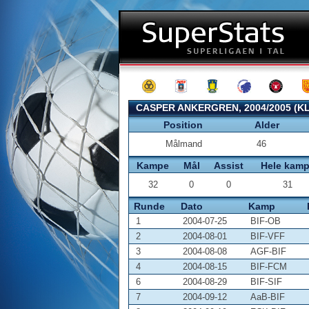
CASPER ANKERGREN, 2004/2005 (K
Position
Alder
Målmand
46
Kampe
Mål
Assist
Hele kam
32
0
0
31
Runde
Dato
Kamp
1
2004-07-25
BIF-OB
2
2004-08-01
BIF-VFF
3
2004-08-08
AGF-BIF
4
2004-08-15
BIF-FCM
6
2004-08-29
BIF-SIF
7
2004-09-12
AaB-BIF