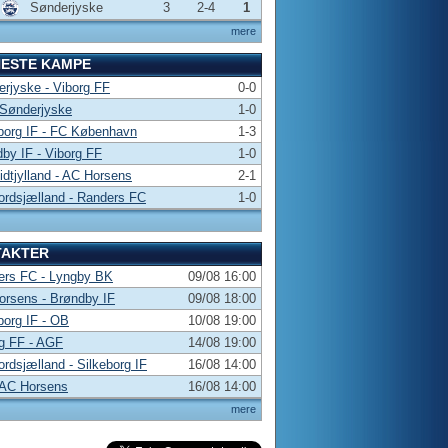
Sønderjyske
3
2-4
1
mere
NESTE KAMPE
rjyske - Viborg FF
0-0
 Sønderjyske
1-0
borg IF - FC København
1-3
by IF - Viborg FF
1-0
dtjylland - AC Horsens
2-1
rdsjælland - Randers FC
1-0
TAKTER
ers FC - Lyngby BK
09/08 16:00
rsens - Brøndby IF
09/08 18:00
borg IF - OB
10/08 19:00
g FF - AGF
14/08 19:00
rdsjælland - Silkeborg IF
16/08 14:00
 AC Horsens
16/08 14:00
mere