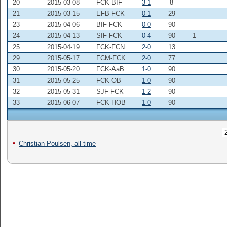
20
2015-03-08
FCK-BIF
3-1
8
21
2015-03-15
EFB-FCK
0-1
29
23
2015-04-06
BIF-FCK
0-0
90
24
2015-04-13
SIF-FCK
0-4
90
1
25
2015-04-19
FCK-FCN
2-0
13
29
2015-05-17
FCM-FCK
2-0
77
30
2015-05-20
FCK-AaB
1-0
90
31
2015-05-25
FCK-OB
1-0
90
32
2015-05-31
SJF-FCK
1-2
90
33
2015-06-07
FCK-HOB
1-0
90
Christian Poulsen, all-time