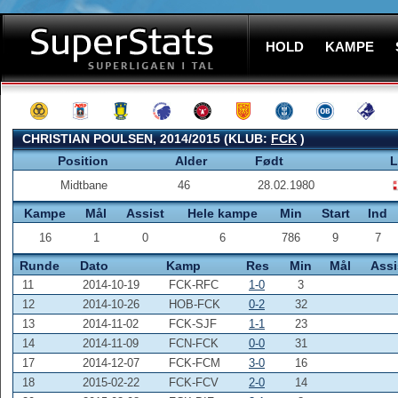
HOLD
KAMPE
CHRISTIAN POULSEN, 2014/2015 (KLUB:
FCK
)
Position
Alder
Født
L
Midtbane
46
28.02.1980
Kampe
Mål
Assist
Hele kampe
Min
Start
Ind
16
1
0
6
786
9
7
Runde
Dato
Kamp
Res
Min
Mål
Assi
11
2014-10-19
FCK-RFC
1-0
3
12
2014-10-26
HOB-FCK
0-2
32
13
2014-11-02
FCK-SJF
1-1
23
14
2014-11-09
FCN-FCK
0-0
31
17
2014-12-07
FCK-FCM
3-0
16
18
2015-02-22
FCK-FCV
2-0
14