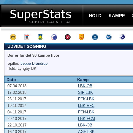
HOLD
KAMPE
UDVIDET SØGNING
Der er fundet 93 kampe hvor
Spiller:
Jeppe Brandrup
Hold: Lyngby BK
Dato
Kamp
07.04.2018
LBK-OB
17.02.2018
SIF-LBK
26.11.2017
FCK-LBK
19.11.2017
LBK-RFC
04.11.2017
FCN-LBK
29.10.2017
LBK-FCM
22.10.2017
LBK-OB
16.10.2017
AGF-LBK